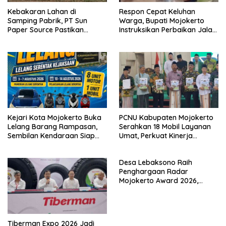
Kebakaran Lahan di
Respon Cepat Keluhan
Samping Pabrik, PT Sun
Warga, Bupati Mojokerto
Paper Source Pastikan
Instruksikan Perbaikan Jalan
Situasi Terkendali dan Nihil
Rusak di Pacet
Korban
Kejari Kota Mojokerto Buka
PCNU Kabupaten Mojokerto
Lelang Barang Rampasan,
Serahkan 18 Mobil Layanan
Sembilan Kendaraan Siap
Umat, Perkuat Kinerja
Dilepas ke Masyarakat
MWCNU hingga Tingkat
Ranting
Desa Lebaksono Raih
Penghargaan Radar
Mojokerto Award 2026,
Diakui Berhasil Wujudkan
Desa Bersih Narkoba
Tiberman Expo 2026 Jadi