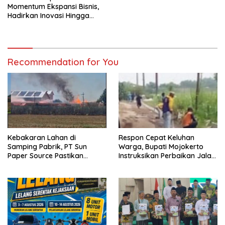
Momentum Ekspansi Bisnis,
Hadirkan Inovasi Hingga
Solusi Energi Ramah
Lingkungan
Recommendation for You
Kebakaran Lahan di
Respon Cepat Keluhan
Samping Pabrik, PT Sun
Warga, Bupati Mojokerto
Paper Source Pastikan
Instruksikan Perbaikan Jalan
Situasi Terkendali dan Nihil
Rusak di Pacet
Korban