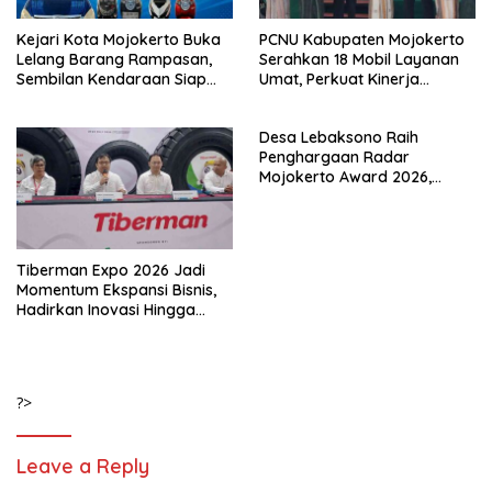
Kejari Kota Mojokerto Buka
PCNU Kabupaten Mojokerto
Lelang Barang Rampasan,
Serahkan 18 Mobil Layanan
Sembilan Kendaraan Siap
Umat, Perkuat Kinerja
Dilepas ke Masyarakat
MWCNU hingga Tingkat
Ranting
Desa Lebaksono Raih
Penghargaan Radar
Mojokerto Award 2026,
Diakui Berhasil Wujudkan
Desa Bersih Narkoba
Tiberman Expo 2026 Jadi
Momentum Ekspansi Bisnis,
Hadirkan Inovasi Hingga
Solusi Energi Ramah
Lingkungan
?>
Leave a Reply