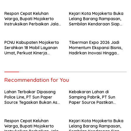
Perusahaan
Situasi Terkendali dan Nihil
Korban
Respon Cepat Keluhan
Kejari Kota Mojokerto Buka
Warga, Bupati Mojokerto
Lelang Barang Rampasan,
Instruksikan Perbaikan Jalan
Sembilan Kendaraan Siap
Rusak di Pacet
Dilepas ke Masyarakat
PCNU Kabupaten Mojokerto
Tiberman Expo 2026 Jadi
Serahkan 18 Mobil Layanan
Momentum Ekspansi Bisnis,
Umat, Perkuat Kinerja
Hadirkan Inovasi Hingga
MWCNU hingga Tingkat
Solusi Energi Ramah
Ranting
Lingkungan
Recommendation for You
Lahan Terbakar Dipasang
Kebakaran Lahan di
Police Line, PT Sun Paper
Samping Pabrik, PT Sun
Source Tegaskan Bukan Aset
Paper Source Pastikan
Perusahaan
Situasi Terkendali dan Nihil
Korban
Respon Cepat Keluhan
Kejari Kota Mojokerto Buka
Warga, Bupati Mojokerto
Lelang Barang Rampasan,