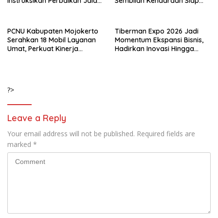
Instruksikan Perbaikan Jalan
Sembilan Kendaraan Siap
Rusak di Pacet
Dilepas ke Masyarakat
PCNU Kabupaten Mojokerto
Tiberman Expo 2026 Jadi
Serahkan 18 Mobil Layanan
Momentum Ekspansi Bisnis,
Umat, Perkuat Kinerja
Hadirkan Inovasi Hingga
MWCNU hingga Tingkat
Solusi Energi Ramah
Ranting
Lingkungan
?>
Leave a Reply
Your email address will not be published.
Required fields are
marked
*