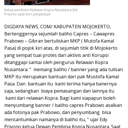
Ketua pembina Relawan Kopra Nusantara Edi
Priyono saat beri penjelasan
DIGDAYA NEWS. COM/ KABUPATEN MOJOKERTO,
Bertenggernya sejumlah baliho Capres – Cawapres
Prabowo – Gibran bertuliskan MKP ( Mutofa Kamal
Pasa) di pojok kiri atas, di sejumlah titik di Mojokerto
yang sempat tuai protes dari aktivis anti Korupsi
ditanggapi santai oleh pengurus Relawan Kopra
Nusantara. “ memang baliho / banner yang ada tulisan
MKP itu merupakan bantuan dari pak Mustofa Kamal
Pasa. Dan bantuan itu kami terima hanya banernya
saja, sedangkan biaya pemasangan dan lainnya itu
kami dari relawan Kopra. Bagi kami siapapun boleh
menyumbang banner / baliho capres Prabowo asalkan
ada fotonya pak Prabowo, dan penyumbang bisa
mencantumkan namanya di baliho itu, “ ujar Edy
Priyono ketua Dewan Pembina Kopra Nusantara. Saat