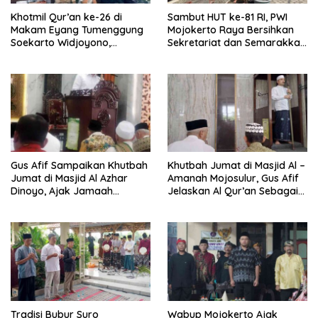
Khotmil Qur’an ke-26 di
Sambut HUT ke-81 RI, PWI
Makam Eyang Tumenggung
Mojokerto Raya Bersihkan
Soekarto Widjoyono,
Sekretariat dan Semarakkan
Jamaah Diajak Semaangat
Nuansa Kemerdekaan
Istiqomah dan Hormati Jasa
Leluhur.
Gus Afif Sampaikan Khutbah
Khutbah Jumat di Masjid Al –
Jumat di Masjid Al Azhar
Amanah Mojosulur, Gus Afif
Dinoyo, Ajak Jamaah
Jelaskan Al Qur’an Sebagai
Perkuat Ilmu dan Tanggung
Pedoman Hidup
Jawab sebagai Pemimpin
Tradisi Bubur Suro
Wabup Mojokerto Ajak