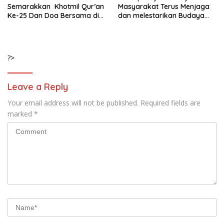
Semarakkan Khotmil Qur’an
Masyarakat Terus Menjaga
Ke-25 Dan Doa Bersama di
dan melestarikan Budaya
Makam Eyang Tumenggung
Sebagai Bagian dari
Soekarto Widjoyono
Identitas Bangsa
?>
Leave a Reply
Your email address will not be published.
Required fields are
marked
*