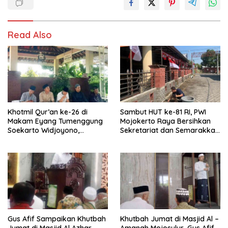
Read Also
Khotmil Qur’an ke-26 di
Sambut HUT ke-81 RI, PWI
Makam Eyang Tumenggung
Mojokerto Raya Bersihkan
Soekarto Widjoyono,
Sekretariat dan Semarakkan
Jamaah Diajak Semaangat
Nuansa Kemerdekaan
Istiqomah dan Hormati Jasa
Leluhur.
Gus Afif Sampaikan Khutbah
Khutbah Jumat di Masjid Al –
Jumat di Masjid Al Azhar
Amanah Mojosulur, Gus Afif