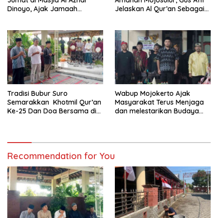
Dinoyo, Ajak Jamaah
Jelaskan Al Qur’an Sebagai
Perkuat Ilmu dan Tanggung
Pedoman Hidup
Jawab sebagai Pemimpin
Tradisi Bubur Suro
Wabup Mojokerto Ajak
Semarakkan Khotmil Qur’an
Masyarakat Terus Menjaga
Ke-25 Dan Doa Bersama di
dan melestarikan Budaya
Makam Eyang Tumenggung
Sebagai Bagian dari
Soekarto Widjoyono
Identitas Bangsa
Recommendation for You