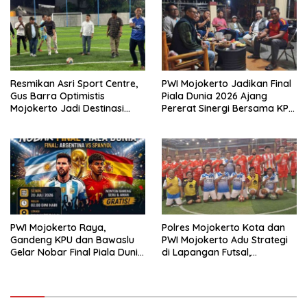
Resmikan Asri Sport Centre,
PWI Mojokerto Jadikan Final
Gus Barra Optimistis
Piala Dunia 2026 Ajang
Mojokerto Jadi Destinasi
Pererat Sinergi Bersama KPU
Sport Tourism
dan Bawaslu
PWI Mojokerto Raya,
Polres Mojokerto Kota dan
Gandeng KPU dan Bawaslu
PWI Mojokerto Adu Strategi
Gelar Nobar Final Piala Dunia
di Lapangan Futsal,
2026, Spanyol Vs Argentina.
Pertandingan Berakhir Sama
Kuat