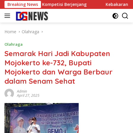
Skip
Meja Lewat Kompetisi Berjenjang
Breaking News
Kebakaran Lahan di Sa
to
content
Home
Olahraga
Olahraga
Semarak Hari Jadi Kabupaten
Mojokerto ke-732, Bupati
Mojokerto dan Warga Berbaur
dalam Senam Sehat
Admin
April 27, 2025