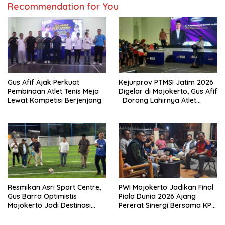
Recommendation for You
Gus Afif Ajak Perkuat
Kejurprov PTMSI Jatim 2026
Pembinaan Atlet Tenis Meja
Digelar di Mojokerto, Gus Afif
Lewat Kompetisi Berjenjang
Dorong Lahirnya Atlet
Berprestasi
Resmikan Asri Sport Centre,
PWI Mojokerto Jadikan Final
Gus Barra Optimistis
Piala Dunia 2026 Ajang
Mojokerto Jadi Destinasi
Pererat Sinergi Bersama KPU
Sport Tourism
dan Bawaslu