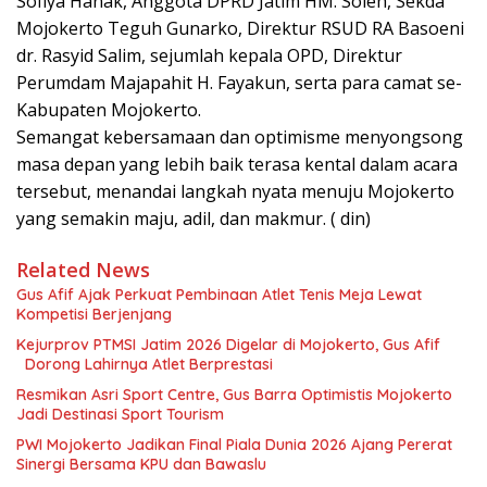
Sofiya Hanak, Anggota DPRD Jatim HM. Soleh, Sekda
Mojokerto Teguh Gunarko, Direktur RSUD RA Basoeni
dr. Rasyid Salim, sejumlah kepala OPD, Direktur
Perumdam Majapahit H. Fayakun, serta para camat se-
Kabupaten Mojokerto.
Semangat kebersamaan dan optimisme menyongsong
masa depan yang lebih baik terasa kental dalam acara
tersebut, menandai langkah nyata menuju Mojokerto
yang semakin maju, adil, dan makmur. ( din)
Related News
Gus Afif Ajak Perkuat Pembinaan Atlet Tenis Meja Lewat
Kompetisi Berjenjang
Kejurprov PTMSI Jatim 2026 Digelar di Mojokerto, Gus Afif
Dorong Lahirnya Atlet Berprestasi
Resmikan Asri Sport Centre, Gus Barra Optimistis Mojokerto
Jadi Destinasi Sport Tourism
PWI Mojokerto Jadikan Final Piala Dunia 2026 Ajang Pererat
Sinergi Bersama KPU dan Bawaslu