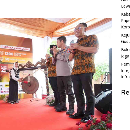
Lewa
Keba
Pape
Kor
Keju
Gus 
Bulo
Jaga
Pemk
Inte
Infr
Re