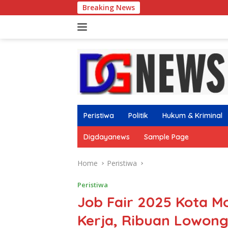
Skip
Breaking News
Gus Afif Ajak Perk
to
content
Peristiwa
Politik
Hukum & Kriminal
Digdayanews
Sample Page
Home
Peristiwa
Peristiwa
Job Fair 2025 Kota Mo
Kerja, Ribuan Lowong