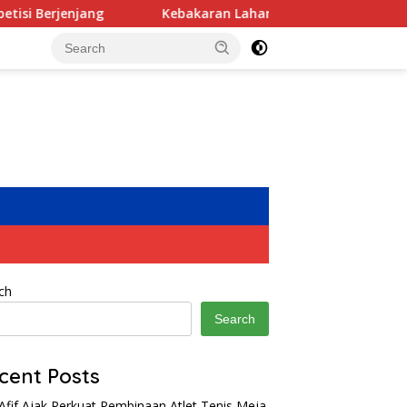
Kebakaran Lahan di Samping Pabrik, PT Sun Paper Source P
ch
Search
cent Posts
Afif Ajak Perkuat Pembinaan Atlet Tenis Meja