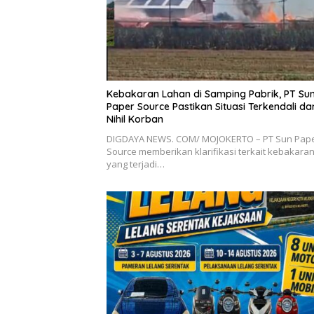
Kebakaran Lahan di Samping Pabrik, PT Su
Paper Source Pastikan Situasi Terkendali da
Nihil Korban
DIGDAYA NEWS. COM/ MOJOKERTO – PT Sun Pap
Source memberikan klarifikasi terkait kebakara
yang terjadi…