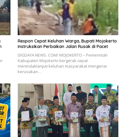
n
Respon Cepat Keluhan Warga, Bupati Mojokerto
n
Instruksikan Perbaikan Jalan Rusak di Pacet
DIGDAYA NEWS. COM/ MOJOKERTO – Pemerintah
er
Kabupaten Mojokerto bergerak cepat
n
menindaklanjuti keluhan masyarakat mengenai
kerusakan…