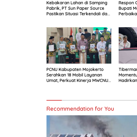
Kebakaran Lahan di Samping
Respon 
Pabrik, PT Sun Paper Source
Bupati M
Pastikan Situasi Terkendali dan
Perbaika
Nihil Korban
PCNU Kabupaten Mojokerto
Tiberman
Serahkan 18 Mobil Layanan
Momentum
Umat, Perkuat Kinerja MWCNU
Hadirkan
hingga Tingkat Ranting
Energi 
Recommendation for You