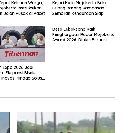
Cepat Keluhan Warga,
Kejari Kota Mojokerto Buka
ojokerto Instruksikan
Lelang Barang Rampasan,
n Jalan Rusak di Pacet
Sembilan Kendaraan Siap
Dilepas ke Masyarakat
Desa Lebaksono Raih
Penghargaan Radar Mojokerto
Award 2026, Diakui Berhasil
Wujudkan Desa Bersih
Narkoba
 Expo 2026 Jadi
 Ekspansi Bisnis,
 Inovasi Hingga Solusi
Ramah Lingkungan