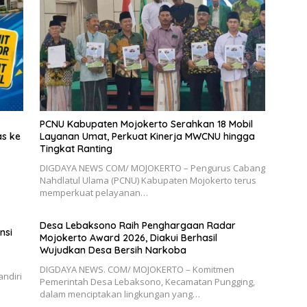
PCNU Kabupaten Mojokerto Serahkan 18 Mobil
as ke
Layanan Umat, Perkuat Kinerja MWCNU hingga
Tingkat Ranting
DIGDAYA NEWS COM/ MOJOKERTO – Pengurus Cabang
Nahdlatul Ulama (PCNU) Kabupaten Mojokerto terus
memperkuat pelayanan…
Desa Lebaksono Raih Penghargaan Radar
nsi
Mojokerto Award 2026, Diakui Berhasil
Wujudkan Desa Bersih Narkoba
DIGDAYA NEWS. COM/ MOJOKERTO – Komitmen
ndiri
Pemerintah Desa Lebaksono, Kecamatan Pungging,
dalam menciptakan lingkungan yang…