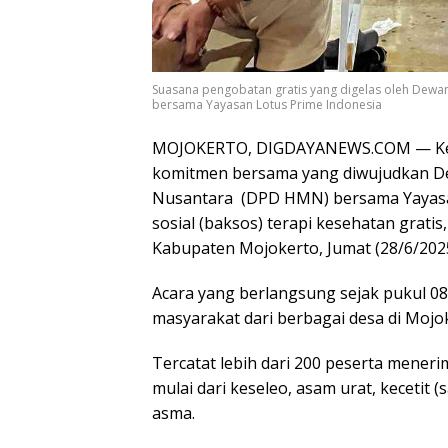
Suasana pengobatan gratis yang digelas oleh Dew
bersama Yayasan Lotus Prime Indonesia
MOJOKERTO, DIGDAYANEWS.COM — Kesa
komitmen bersama yang diwujudkan D
Nusantara (DPD HMN) bersama Yayasan 
sosial (baksos) terapi kesehatan grati
Kabupaten Mojokerto, Jumat (28/6/2025
Acara yang berlangsung sejak pukul 08.
masyarakat dari berbagai desa di Mojo
Tercatat lebih dari 200 peserta meneri
mulai dari keseleo, asam urat, kecetit 
asma.