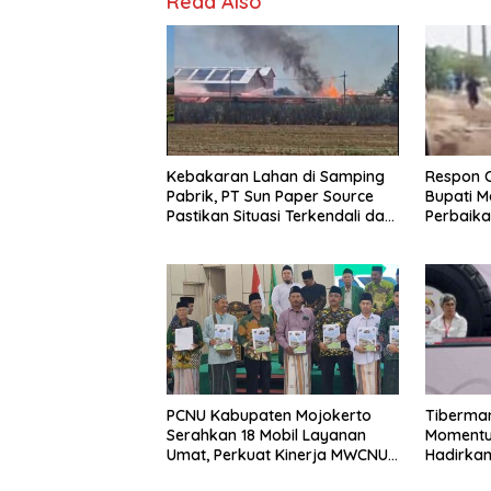
Read Also
Kebakaran Lahan di Samping
Respon 
Pabrik, PT Sun Paper Source
Bupati M
Pastikan Situasi Terkendali dan
Perbaika
Nihil Korban
Tiberman
PCNU Kabupaten Mojokerto
Momentum
Serahkan 18 Mobil Layanan
Hadirkan
Umat, Perkuat Kinerja MWCNU
Energi 
hingga Tingkat Ranting