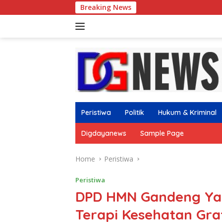
Skip
Breaking News
Gus Afif Ajak Perk
to
content
Peristiwa
Politik
Hukum & Kriminal
Digdayanews
Sample Page
Home
Peristiwa
Peristiwa
DPD HMN Gandeng Yay
Terapi Kesehatan Grat