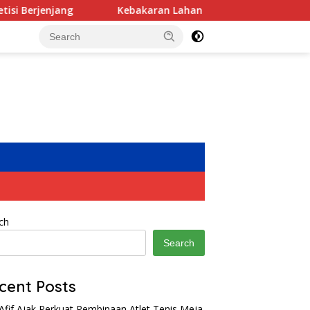
Kebakaran Lahan di Samping Pabrik, PT Sun Paper Source Pa
ch
Search
cent Posts
Afif Ajak Perkuat Pembinaan Atlet Tenis Meja