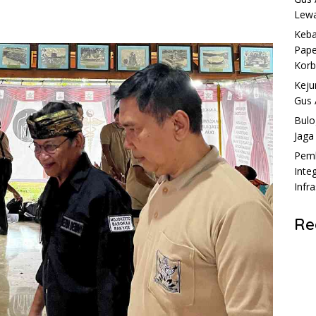
Lewa
Keba
Pape
Kor
Keju
Gus 
Bulo
Jaga
Pemk
Inte
Infr
Re