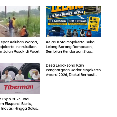
Cepat Keluhan Warga,
Kejari Kota Mojokerto Buka
ojokerto Instruksikan
Lelang Barang Rampasan,
n Jalan Rusak di Pacet
Sembilan Kendaraan Siap
Dilepas ke Masyarakat
Desa Lebaksono Raih
Penghargaan Radar Mojokerto
Award 2026, Diakui Berhasil
Wujudkan Desa Bersih
Narkoba
 Expo 2026 Jadi
 Ekspansi Bisnis,
 Inovasi Hingga Solusi
Ramah Lingkungan