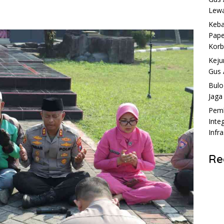
Lewa
Keba
Pape
Kor
Keju
Gus 
Bulo
Jaga
Pemk
Inte
Infr
Re