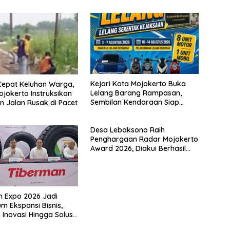
Kejari Kota Mojokerto Buka
Cepat Keluhan Warga,
Lelang Barang Rampasan,
ojokerto Instruksikan
Sembilan Kendaraan Siap
n Jalan Rusak di Pacet
Dilepas ke Masyarakat
Desa Lebaksono Raih
Penghargaan Radar Mojokerto
Award 2026, Diakui Berhasil
Wujudkan Desa Bersih
Narkoba
 Expo 2026 Jadi
 Ekspansi Bisnis,
 Inovasi Hingga Solusi
Ramah Lingkungan