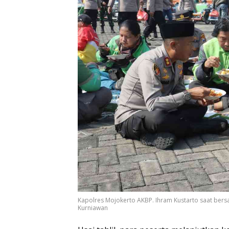
Kapolres Mojokerto AKBP. Ihram Kustarto saat ber
Kurniawan