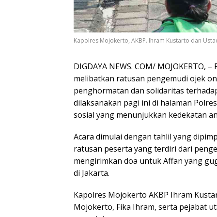
Kapolres Mojokerto, AKBP. Ihram Kustarto dan Usta
DIGDAYA NEWS. COM/ MOJOKERTO, – P
melibatkan ratusan pengemudi ojek onl
penghormatan dan solidaritas terhada
dilaksanakan pagi ini di halaman Polres
sosial yang menunjukkan kedekatan anta
Acara dimulai dengan tahlil yang dipim
ratusan peserta yang terdiri dari pen
mengirimkan doa untuk Affan yang gu
di Jakarta.
Kapolres Mojokerto AKBP Ihram Kusta
Mojokerto, Fika Ihram, serta pejabat 