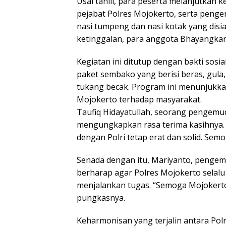
Usai tahlil, para peserta melanjutkan 
pejabat Polres Mojokerto, serta peng
nasi tumpeng dan nasi kotak yang dis
ketinggalan, para anggota Bhayangkari 
Kegiatan ini ditutup dengan bakti sos
paket sembako yang berisi beras, gul
tukang becak. Program ini menunjukkan 
Mojokerto terhadap masyarakat.
Taufiq Hidayatullah, seorang pengemud
mengungkapkan rasa terima kasihnya. 
dengan Polri tetap erat dan solid. Semog
Senada dengan itu, Mariyanto, pengemu
berharap agar Polres Mojokerto selalu
menjalankan tugas. “Semoga Mojokerto s
pungkasnya.
Keharmonisan yang terjalin antara Pol