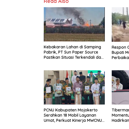
Read Also
Kebakaran Lahan di Samping
Respon 
Pabrik, PT Sun Paper Source
Bupati M
Pastikan Situasi Terkendali dan
Perbaika
Nihil Korban
PCNU Kabupaten Mojokerto
Tiberman
Serahkan 18 Mobil Layanan
Momentum
Umat, Perkuat Kinerja MWCNU
Hadirkan
hingga Tingkat Ranting
Energi 