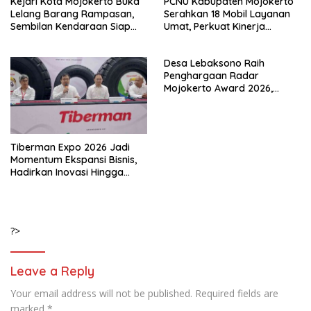
Kejari Kota Mojokerto Buka
PCNU Kabupaten Mojokerto
Lelang Barang Rampasan,
Serahkan 18 Mobil Layanan
Sembilan Kendaraan Siap
Umat, Perkuat Kinerja
Dilepas ke Masyarakat
MWCNU hingga Tingkat
Ranting
Desa Lebaksono Raih
Penghargaan Radar
Mojokerto Award 2026,
Diakui Berhasil Wujudkan
Desa Bersih Narkoba
Tiberman Expo 2026 Jadi
Momentum Ekspansi Bisnis,
Hadirkan Inovasi Hingga
Solusi Energi Ramah
Lingkungan
?>
Leave a Reply
Your email address will not be published.
Required fields are
marked
*