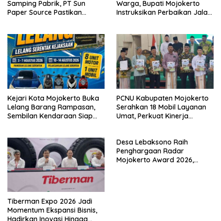
Samping Pabrik, PT Sun
Warga, Bupati Mojokerto
Paper Source Pastikan
Instruksikan Perbaikan Jalan
Situasi Terkendali dan Nihil
Rusak di Pacet
Korban
Kejari Kota Mojokerto Buka
PCNU Kabupaten Mojokerto
Lelang Barang Rampasan,
Serahkan 18 Mobil Layanan
Sembilan Kendaraan Siap
Umat, Perkuat Kinerja
Dilepas ke Masyarakat
MWCNU hingga Tingkat
Ranting
Desa Lebaksono Raih
Penghargaan Radar
Mojokerto Award 2026,
Diakui Berhasil Wujudkan
Desa Bersih Narkoba
Tiberman Expo 2026 Jadi
Momentum Ekspansi Bisnis,
Hadirkan Inovasi Hingga