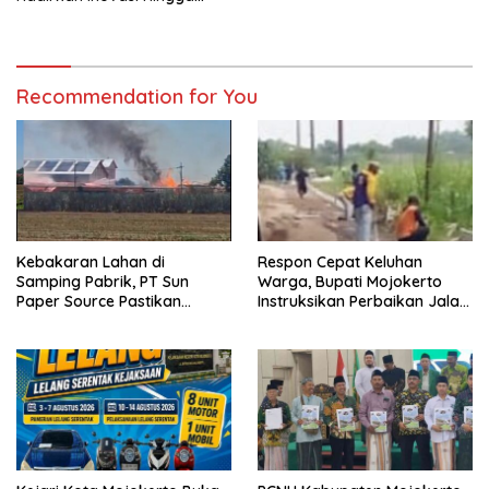
Solusi Energi Ramah
Lingkungan
Recommendation for You
Kebakaran Lahan di
Respon Cepat Keluhan
Samping Pabrik, PT Sun
Warga, Bupati Mojokerto
Paper Source Pastikan
Instruksikan Perbaikan Jalan
Situasi Terkendali dan Nihil
Rusak di Pacet
Korban