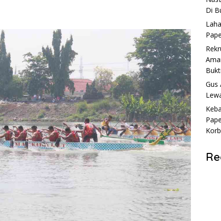
Di B
Laha
Pape
Rekr
Aman
Bukt
Gus 
Lewa
Keba
Pape
Kor
Re