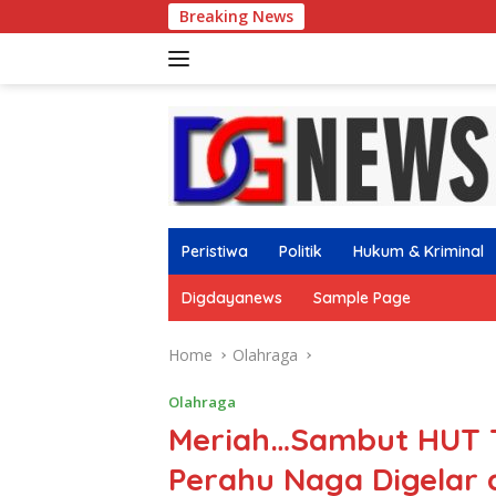
Skip
Breaking News
NasDem Mojokerto 
to
content
Peristiwa
Politik
Hukum & Kriminal
Digdayanews
Sample Page
Home
Olahraga
Olahraga
Meriah…Sambut HUT 
Perahu Naga Digelar 