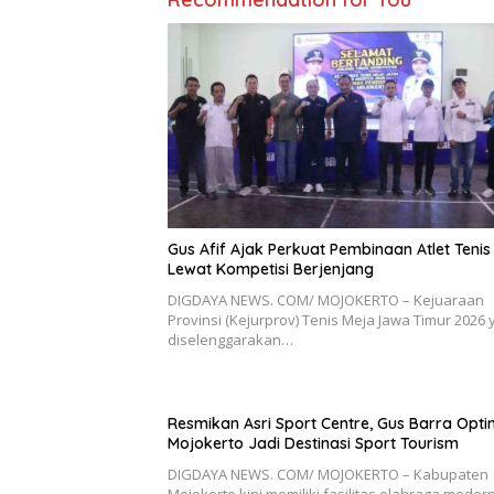
Gus Afif Ajak Perkuat Pembinaan Atlet Tenis
Lewat Kompetisi Berjenjang
DIGDAYA NEWS. COM/ MOJOKERTO – Kejuaraan
Provinsi (Kejurprov) Tenis Meja Jawa Timur 2026
diselenggarakan…
Resmikan Asri Sport Centre, Gus Barra Optim
Mojokerto Jadi Destinasi Sport Tourism
DIGDAYA NEWS. COM/ MOJOKERTO – Kabupaten
Mojokerto kini memiliki fasilitas olahraga moder