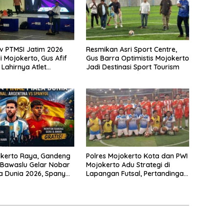
Resmikan Asri Sport Centre,
v PTMSI Jatim 2026
Gus Barra Optimistis Mojokerto
i Mojokerto, Gus Afif
Jadi Destinasi Sport Tourism
ahirnya Atlet
asi
okerto Raya, Gandeng
Polres Mojokerto Kota dan PWI
Bawaslu Gelar Nobar
Mojokerto Adu Strategi di
la Dunia 2026, Spanyol
Lapangan Futsal, Pertandingan
tina.
Berakhir Sama Kuat