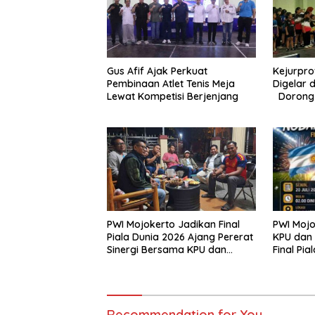
Gus Afif Ajak Perkuat
Kejurpro
Pembinaan Atlet Tenis Meja
Digelar d
Lewat Kompetisi Berjenjang
Dorong L
Berprest
PWI Moj
PWI Mojokerto Jadikan Final
KPU dan 
Piala Dunia 2026 Ajang Pererat
Final Pia
Sinergi Bersama KPU dan
Vs Argen
Bawaslu
Recommendation for You