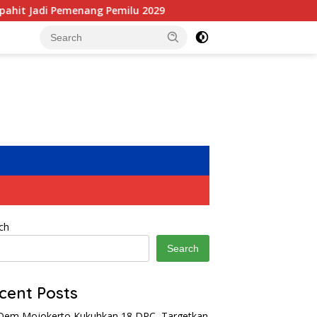
g Pemilu 2029
Lahan Terbakar Dipasang Police Line, P
ch
Search
cent Posts
em Mojokerto Kukuhkan 18 DPC, Targetkan