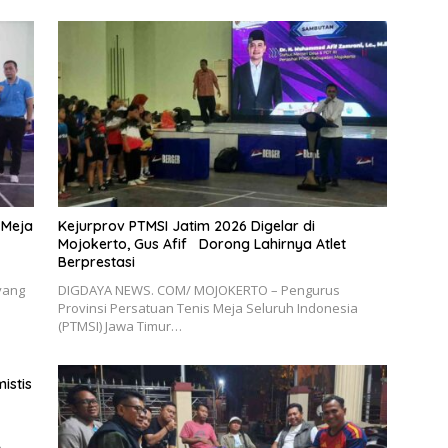
 Meja
Kejurprov PTMSI Jatim 2026 Digelar di
Mojokerto, Gus Afif Dorong Lahirnya Atlet
Berprestasi
 yang
DIGDAYA NEWS. COM/ MOJOKERTO – Pengurus
Provinsi Persatuan Tenis Meja Seluruh Indonesia
(PTMSI) Jawa Timur…
istis
n