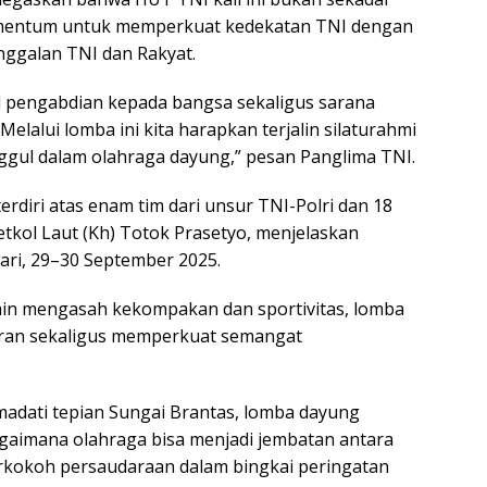
omentum untuk memperkuat kedekatan TNI dengan
ggalan TNI dan Rakyat.
d pengabdian kepada bangsa sekaligus sarana
lalui lomba ini kita harapkan terjalin silaturahmi
unggul dalam olahraga dayung,” pesan Panglima TNI.
terdiri atas enam tim dari unsur TNI-Polri dan 18
etkol Laut (Kh) Totok Prasetyo, menjelaskan
ri, 29–30 September 2025.
lain mengasah kekompakan dan sportivitas, lomba
buran sekaligus memperkuat semangat
adati tepian Sungai Brantas, lomba dayung
agaimana olahraga bisa menjadi jembatan antara
rkokoh persaudaraan dalam bingkai peringatan