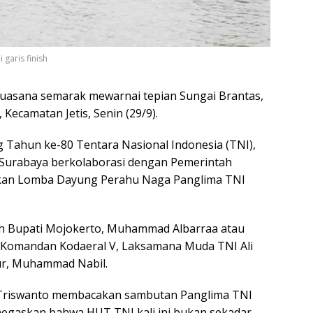
garis finish
sana semarak mewarnai tepian Sungai Brantas,
Kecamatan Jetis, Senin (29/9).
 Tahun ke-80 Tentara Nasional Indonesia (TNI),
 Surabaya berkolaborasi dengan Pemerintah
kan Lomba Dayung Perahu Naga Panglima TNI
eh Bupati Mojokerto, Muhammad Albarraa atau
a Komandan Kodaeral V, Laksamana Muda TNI Ali
ur, Muhammad Nabil.
i Triswanto membacakan sambutan Panglima TNI
negaskan bahwa HUT TNI kali ini bukan sekadar