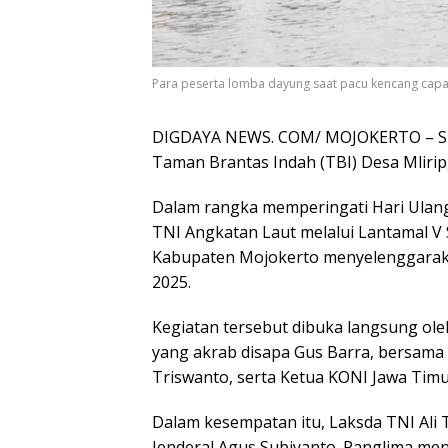
Para peserta lomba dayung saat pacu kencang capai 
DIGDAYA NEWS. COM/ MOJOKERTO – Sua
Taman Brantas Indah (TBI) Desa Mlirip, 
Dalam rangka memperingati Hari Ulang
TNI Angkatan Laut melalui Lantamal V
Kabupaten Mojokerto menyelenggara
2025.
Kegiatan tersebut dibuka langsung ol
yang akrab disapa Gus Barra, bersam
Triswanto, serta Ketua KONI Jawa Tim
Dalam kesempatan itu, Laksda TNI Al
Jenderal Agus Subiyanto. Panglima me