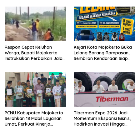
Korban
Respon Cepat Keluhan
Kejari Kota Mojokerto Buka
Warga, Bupati Mojokerto
Lelang Barang Rampasan,
Instruksikan Perbaikan Jalan
Sembilan Kendaraan Siap
Rusak di Pacet
Dilepas ke Masyarakat
PCNU Kabupaten Mojokerto
Tiberman Expo 2026 Jadi
Serahkan 18 Mobil Layanan
Momentum Ekspansi Bisnis,
Umat, Perkuat Kinerja
Hadirkan Inovasi Hingga
MWCNU hingga Tingkat
Solusi Energi Ramah
Ranting
Lingkungan