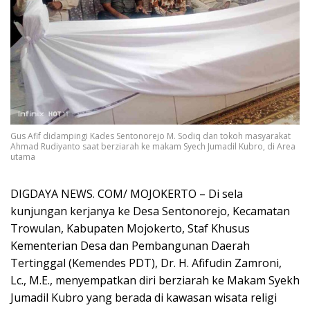
Gus Afif didampingi Kades Sentonorejo M. Sodiq dan tokoh masyarakat
Ahmad Rudiyanto saat berziarah ke makam Syech Jumadil Kubro, di Area
utama
DIGDAYA NEWS. COM/ MOJOKERTO – Di sela
kunjungan kerjanya ke Desa Sentonorejo, Kecamatan
Trowulan, Kabupaten Mojokerto, Staf Khusus
Kementerian Desa dan Pembangunan Daerah
Tertinggal (Kemendes PDT), Dr. H. Afifudin Zamroni,
Lc., M.E., menyempatkan diri berziarah ke Makam Syekh
Jumadil Kubro yang berada di kawasan wisata religi