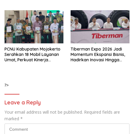
Rusak di Pacet
Dilepas ke Masyarakat
PCNU Kabupaten Mojokerto
Tiberman Expo 2026 Jadi
Serahkan 18 Mobil Layanan
Momentum Ekspansi Bisnis,
Umat, Perkuat Kinerja
Hadirkan Inovasi Hingga
MWCNU hingga Tingkat
Solusi Energi Ramah
Ranting
Lingkungan
?>
Leave a Reply
Your email address will not be published.
Required fields are
marked
*