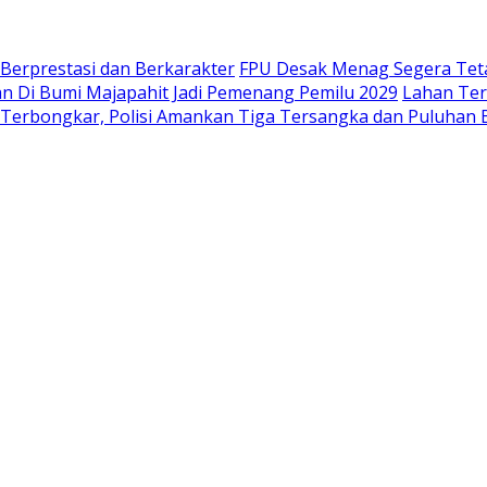
 Berprestasi dan Berkarakter
FPU Desak Menag Segera Teta
 Di Bumi Majapahit Jadi Pemenang Pemilu 2029
Lahan Ter
 Terbongkar, Polisi Amankan Tiga Tersangka dan Puluhan 