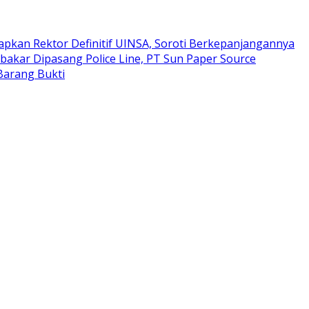
pkan Rektor Definitif UINSA, Soroti Berkepanjangannya
bakar Dipasang Police Line, PT Sun Paper Source
Barang Bukti