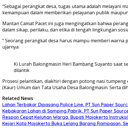
“Sebagai perangkat desa, tugas utama adalah melayani m
kemampuan dalam memberikan pelayanan publik maupun ad
Mantan Camat Pacet ini juga mengingatkan bahwa perang
dalam sikap, perilaku, dan etika di tengah lingkungan sosia
“ Seorang perangkat desa harus mampu memberi warna po
ujarnya
Ki Lurah Balongmasin Heri Bambang Suyanto saat s
dilantik
Prosesi pelantikan, diakhiri dengan potong nasi tumpeng 
(Kaur) Umum dan Tata Usaha Desa Balongmasin. Serta dihi
Related News
Lahan Terbakar Dipasang Police Line, PT Sun Paper Sou
Kebakaran Lahan di Samping Pabrik, PT Sun Paper Source 
Respon Cepat Keluhan Warga, Bupati Mojokerto Instruksi
Kejari Kota Mojokerto Buka Lelang Barang Rampasan, S