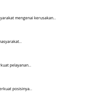
syarakat mengenai kerusakan…
masyarakat…
kuat pelayanan…
rkuat posisinya…