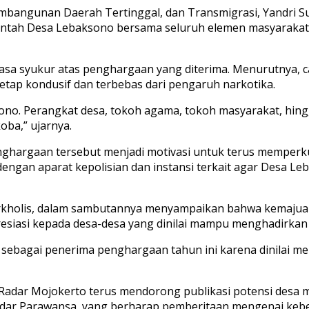
bangunan Daerah Tertinggal, dan Transmigrasi, Yandri Sus
merintah Desa Lebaksono bersama seluruh elemen masyarak
asa syukur atas penghargaan yang diterima. Menurutnya, c
etap kondusif dan terbebas dari pengaruh narkotika.
ksono. Perangkat desa, tokoh agama, tokoh masyarakat, 
oba,” ujarnya.
ghargaan tersebut menjadi motivasi untuk terus memperk
ngan aparat kepolisian dan instansi terkait agar Desa Le
urkholis, dalam sambutannya menyampaikan bahwa kemajuan 
siasi kepada desa-desa yang dinilai mampu menghadirkan i
sebagai penerima penghargaan tahun ini karena dinilai mem
Radar Mojokerto terus mendorong publikasi potensi desa m
ndar Parawansa, yang berharap pemberitaan mengenai keber