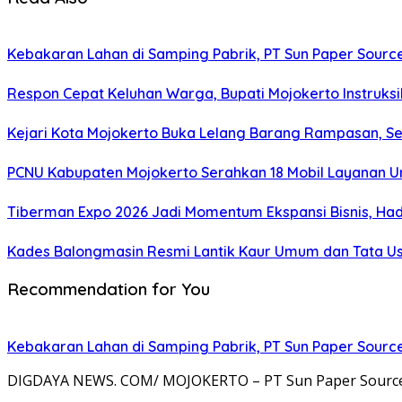
Kebakaran Lahan di Samping Pabrik, PT Sun Paper Source 
Respon Cepat Keluhan Warga, Bupati Mojokerto Instruksi
Kejari Kota Mojokerto Buka Lelang Barang Rampasan, S
PCNU Kabupaten Mojokerto Serahkan 18 Mobil Layanan U
Tiberman Expo 2026 Jadi Momentum Ekspansi Bisnis, Had
Kades Balongmasin Resmi Lantik Kaur Umum dan Tata Us
Recommendation for You
Kebakaran Lahan di Samping Pabrik, PT Sun Paper Source 
DIGDAYA NEWS. COM/ MOJOKERTO – PT Sun Paper Source me