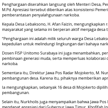
Penghargaan diserahkan langsung oleh Menteri Desa, Pem
M.Pd. Apresiasi tersebut diberikan atas konsistensi Pe
pemberantasan penyalahgunaan narkoba.
Kepala Desa Lebaksono, H. Afan Faizin, mengungkapkan r
masyarakat yang selama ini berperan aktif menjaga desa t
“Penghargaan ini adalah milik seluruh warga Desa Leba
kepedulian untuk melindungi lingkungan dari bahaya nark
Dosen FISP Unitomo Surabaya ini juga menambahkan, pen
pembinaan generasi muda, serta memperluas kolaborasi de
narkoba.
Sementara itu, Direktur Jawa Pos Radar Mojokerto, M. N
pembangunan desa. Karena itu, pihaknya memberikan apre
Ia mengungkapkan, sebanyak 16 desa di Mojokerto dipilih 
pembangunan.
Selain itu, Nurkholis juga menyampaikan bahwa Jawa Pos 
mendapat apresiasi dari Gubernur Jawa Timur, Khofifah I