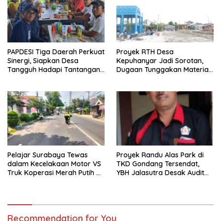
PAPDESI Tiga Daerah Perkuat
Proyek RTH Desa
Sinergi, Siapkan Desa
Kepuhanyar Jadi Sorotan,
Tangguh Hadapi Tantangan
Dugaan Tunggakan Material
2030
hingga Fee Mencuat
Pelajar Surabaya Tewas
Proyek Randu Alas Park di
dalam Kecelakaan Motor VS
TKD Gondang Tersendat,
Truk Koperasi Merah Putih di
YBH Jalasutra Desak Audit
Mojosari
Menyeluruh
Recommendation for You