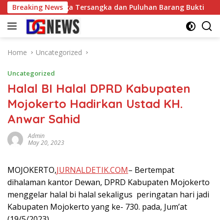
Skip
 Amankan Tiga Tersangka dan Puluhan Barang Bukti
Breaking News
Gus
to
content
Home
Uncategorized
Uncategorized
Halal BI Halal DPRD Kabupaten
Mojokerto Hadirkan Ustad KH.
Anwar Sahid
Admin
May 20, 2023
MOJOKERTO,
JURNALDETIK.COM
– Bertempat
dihalaman kantor Dewan, DPRD Kabupaten Mojokerto
menggelar halal bi halal sekaligus peringatan hari jadi
Kabupaten Mojokerto yang ke- 730. pada, Jum’at
(19/5/2023).