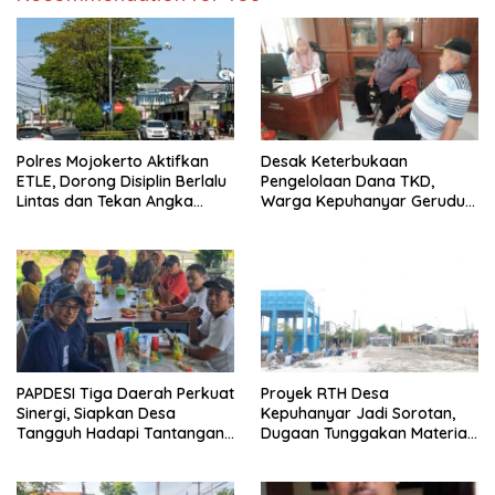
Polres Mojokerto Aktifkan
Desak Keterbukaan
ETLE, Dorong Disiplin Berlalu
Pengelolaan Dana TKD,
Lintas dan Tekan Angka
Warga Kepuhanyar Geruduk
Kecelakaan
Kantor Desa Rame – Rame
PAPDESI Tiga Daerah Perkuat
Proyek RTH Desa
Sinergi, Siapkan Desa
Kepuhanyar Jadi Sorotan,
Tangguh Hadapi Tantangan
Dugaan Tunggakan Material
2030
hingga Fee Mencuat