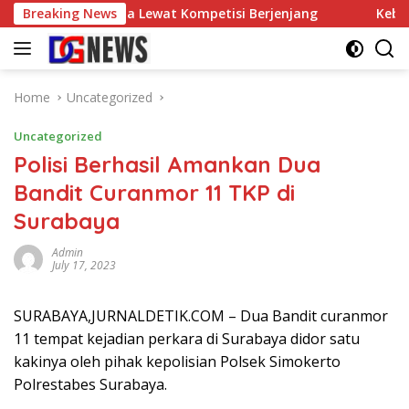
Skip
let Tenis Meja Lewat Kompetisi Berjenjang
Breaking News
Kebakaran L
to
content
Home
Uncategorized
Uncategorized
Polisi Berhasil Amankan Dua
Bandit Curanmor 11 TKP di
Surabaya
Admin
July 17, 2023
SURABAYA,JURNALDETIK.COM – Dua Bandit curanmor
11 tempat kejadian perkara di Surabaya didor satu
kakinya oleh pihak kepolisian Polsek Simokerto
Polrestabes Surabaya.