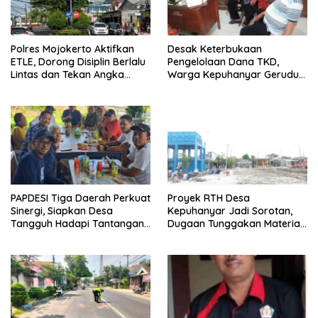
Polres Mojokerto Aktifkan
Desak Keterbukaan
ETLE, Dorong Disiplin Berlalu
Pengelolaan Dana TKD,
Lintas dan Tekan Angka
Warga Kepuhanyar Geruduk
Kecelakaan
Kantor Desa Rame – Rame
PAPDESI Tiga Daerah Perkuat
Proyek RTH Desa
Sinergi, Siapkan Desa
Kepuhanyar Jadi Sorotan,
Tangguh Hadapi Tantangan
Dugaan Tunggakan Material
2030
hingga Fee Mencuat