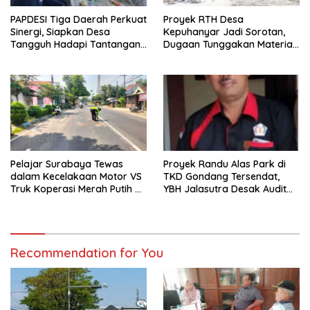
PAPDESI Tiga Daerah Perkuat
Proyek RTH Desa
Sinergi, Siapkan Desa
Kepuhanyar Jadi Sorotan,
Tangguh Hadapi Tantangan
Dugaan Tunggakan Material
2030
hingga Fee Mencuat
Pelajar Surabaya Tewas
Proyek Randu Alas Park di
dalam Kecelakaan Motor VS
TKD Gondang Tersendat,
Truk Koperasi Merah Putih di
YBH Jalasutra Desak Audit
Mojosari
Menyeluruh
Recommendation for You