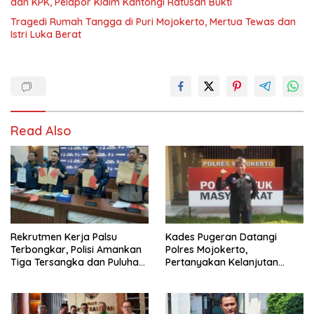
dan KPK, Pelapor Klaim Kantongi Ratusan Bukti
Tragedi Rumah Tangga di Puri Mojokerto, Mertua Tewas dan
Istri Luka Berat
Read Also
Rekrutmen Kerja Palsu
Kades Pugeran Datangi
Terbongkar, Polisi Amankan
Polres Mojokerto,
Tiga Tersangka dan Puluhan
Pertanyakan Kelanjutan
Barang Bukti
Laporan Dugaan
Pencemaran Nama Baik