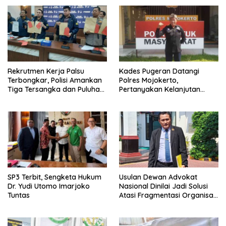
Rekrutmen Kerja Palsu
Kades Pugeran Datangi
Terbongkar, Polisi Amankan
Polres Mojokerto,
Tiga Tersangka dan Puluhan
Pertanyakan Kelanjutan
Barang Bukti
Laporan Dugaan
Pencemaran Nama Baik
SP3 Terbit, Sengketa Hukum
Usulan Dewan Advokat
Dr. Yudi Utomo Imarjoko
Nasional Dinilai Jadi Solusi
Tuntas
Atasi Fragmentasi Organisasi
Advokat