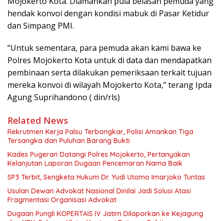
Mojokerto Kota. Diamankan pula belasan pemuda yang
hendak konvoi dengan kondisi mabuk di Pasar Ketidur
dan Simpang PMI.
“Untuk sementara, para pemuda akan kami bawa ke
Polres Mojokerto Kota untuk di data dan mendapatkan
pembinaan serta dilakukan pemeriksaan terkait tujuan
mereka konvoi di wilayah Mojokerto Kota,” terang Ipda
Agung Suprihandono ( din/rls)
Related News
Rekrutmen Kerja Palsu Terbongkar, Polisi Amankan Tiga
Tersangka dan Puluhan Barang Bukti
Kades Pugeran Datangi Polres Mojokerto, Pertanyakan
Kelanjutan Laporan Dugaan Pencemaran Nama Baik
SP3 Terbit, Sengketa Hukum Dr. Yudi Utomo Imarjoko Tuntas
Usulan Dewan Advokat Nasional Dinilai Jadi Solusi Atasi
Fragmentasi Organisasi Advokat
Dugaan Pungli KOPERTAIS IV Jatim Dilaporkan ke Kejagung