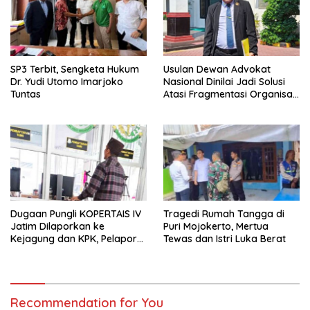
SP3 Terbit, Sengketa Hukum
Usulan Dewan Advokat
Dr. Yudi Utomo Imarjoko
Nasional Dinilai Jadi Solusi
Tuntas
Atasi Fragmentasi Organisasi
Advokat
Dugaan Pungli KOPERTAIS IV
Tragedi Rumah Tangga di
Jatim Dilaporkan ke
Puri Mojokerto, Mertua
Kejagung dan KPK, Pelapor
Tewas dan Istri Luka Berat
Klaim Kantongi Ratusan Bukti
Recommendation for You