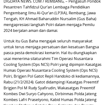
DIGDAYA NEWS. COM / REMBANG, – Pengasuh Pondok
Pesantren Tahfidzul Qur’an Lembaga Pendidikan
Pengembang Ilmu Al-Qur’an (LP3IA), Rembang, Jawa
Tengah, KH Ahmad Baharuddin Nursalim (Gus Baha)
mengapresiasi langkah Polri dalam menjaga Pemilu
2024 berjalan aman dan damai.
Untuk itu Gus Baha mengajak seluruh masyarakat
untuk terus menjaga persatuan dan kesatuan Bangsa
pasca pesta demokrasi kemarin. Hal itu diungkapkan
usai menerima silaturahmi Tim Operasi Nusantara
Cooling System (Ops NCS) Polri yang dipimpin Kasatgas
Humas Operasi Nusantara Cooling System (Ops NCS)
Polri, Brigjen Pol Gatot Repli Handoko di kediamannya,
Rabu (21/2/2024). Gatot didampingi Kasatgas Preemtif
Brigjen Pol M Rudy Syafirudin, Wakasatgas Preemtif
Kombes Dwi Suryo Cahyono, Dirbinmas Polda Jateng
Kombes Lafri Prasetyono, Kabid Humas Polda Jateng