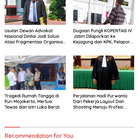
Usulan Dewan Advokat
Dugaan Pungli KOPERTAIS IV
Nasional Dinilai Jadi Solusi
Jatim Dilaporkan ke
Atasi Fragmentasi Organisasi
Kejagung dan KPK, Pelapor
Advokat
Klaim Kantongi Ratusan Bukti
Tragedi Rumah Tangga di
Perjalanan Hadi Purwanto
Puri Mojokerto, Mertua
Dari Pekerja Layout Dan
Tewas dan Istri Luka Berat
Shooting Menuju Profesi
Advokat
Recommendation for You