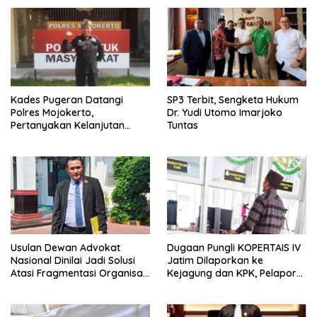
Kades Pugeran Datangi
SP3 Terbit, Sengketa Hukum
Polres Mojokerto,
Dr. Yudi Utomo Imarjoko
Pertanyakan Kelanjutan
Tuntas
Laporan Dugaan
Pencemaran Nama Baik
Usulan Dewan Advokat
Dugaan Pungli KOPERTAIS IV
Nasional Dinilai Jadi Solusi
Jatim Dilaporkan ke
Atasi Fragmentasi Organisasi
Kejagung dan KPK, Pelapor
Advokat
Klaim Kantongi Ratusan Bukti