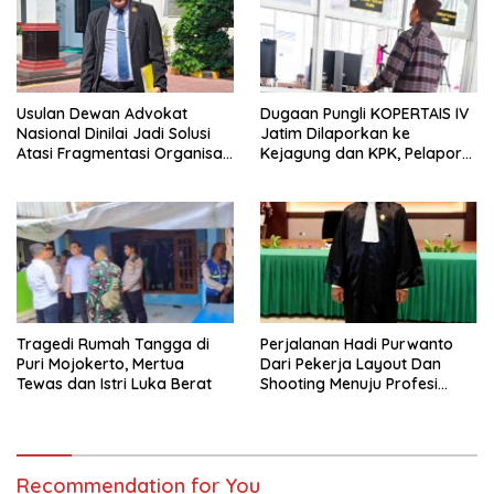
Usulan Dewan Advokat
Dugaan Pungli KOPERTAIS IV
Nasional Dinilai Jadi Solusi
Jatim Dilaporkan ke
Atasi Fragmentasi Organisasi
Kejagung dan KPK, Pelapor
Advokat
Klaim Kantongi Ratusan Bukti
Tragedi Rumah Tangga di
Perjalanan Hadi Purwanto
Puri Mojokerto, Mertua
Dari Pekerja Layout Dan
Tewas dan Istri Luka Berat
Shooting Menuju Profesi
Advokat
Recommendation for You