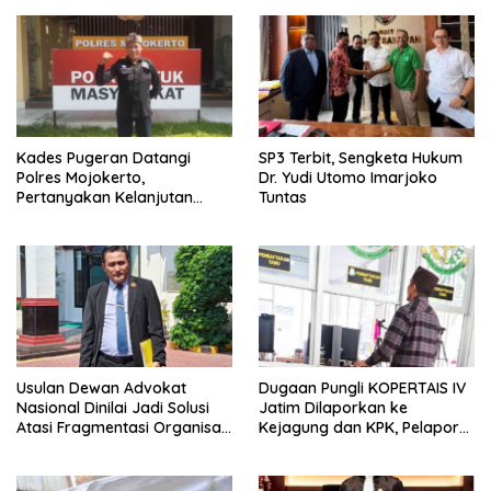
Kades Pugeran Datangi
SP3 Terbit, Sengketa Hukum
Polres Mojokerto,
Dr. Yudi Utomo Imarjoko
Pertanyakan Kelanjutan
Tuntas
Laporan Dugaan
Pencemaran Nama Baik
Usulan Dewan Advokat
Dugaan Pungli KOPERTAIS IV
Nasional Dinilai Jadi Solusi
Jatim Dilaporkan ke
Atasi Fragmentasi Organisasi
Kejagung dan KPK, Pelapor
Advokat
Klaim Kantongi Ratusan Bukti