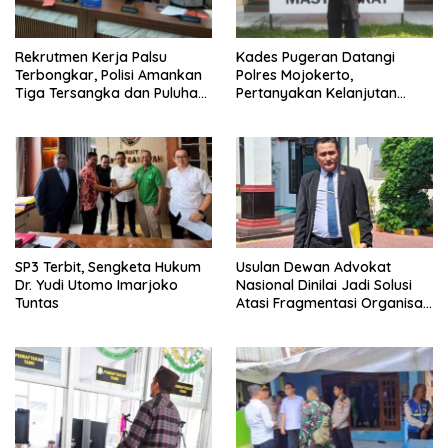
Rekrutmen Kerja Palsu
Kades Pugeran Datangi
Terbongkar, Polisi Amankan
Polres Mojokerto,
Tiga Tersangka dan Puluhan
Pertanyakan Kelanjutan
Barang Bukti
Laporan Dugaan
Pencemaran Nama Baik
SP3 Terbit, Sengketa Hukum
Usulan Dewan Advokat
Dr. Yudi Utomo Imarjoko
Nasional Dinilai Jadi Solusi
Tuntas
Atasi Fragmentasi Organisasi
Advokat