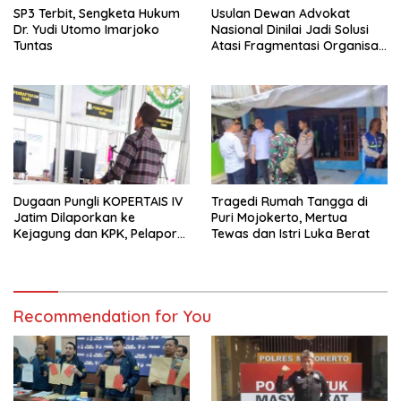
SP3 Terbit, Sengketa Hukum
Usulan Dewan Advokat
Dr. Yudi Utomo Imarjoko
Nasional Dinilai Jadi Solusi
Tuntas
Atasi Fragmentasi Organisasi
Advokat
Dugaan Pungli KOPERTAIS IV
Tragedi Rumah Tangga di
Jatim Dilaporkan ke
Puri Mojokerto, Mertua
Kejagung dan KPK, Pelapor
Tewas dan Istri Luka Berat
Klaim Kantongi Ratusan Bukti
Recommendation for You