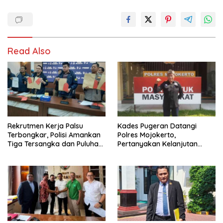
Read Also
Rekrutmen Kerja Palsu
Kades Pugeran Datangi
Terbongkar, Polisi Amankan
Polres Mojokerto,
Tiga Tersangka dan Puluhan
Pertanyakan Kelanjutan
Barang Bukti
Laporan Dugaan
Pencemaran Nama Baik