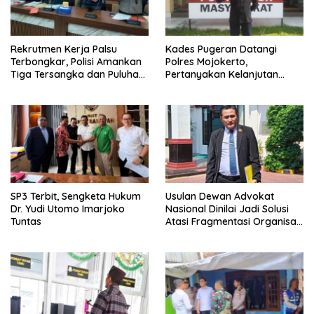
Rekrutmen Kerja Palsu
Kades Pugeran Datangi
Terbongkar, Polisi Amankan
Polres Mojokerto,
Tiga Tersangka dan Puluhan
Pertanyakan Kelanjutan
Barang Bukti
Laporan Dugaan
Pencemaran Nama Baik
SP3 Terbit, Sengketa Hukum
Usulan Dewan Advokat
Dr. Yudi Utomo Imarjoko
Nasional Dinilai Jadi Solusi
Tuntas
Atasi Fragmentasi Organisasi
Advokat