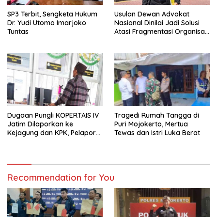
SP3 Terbit, Sengketa Hukum
Usulan Dewan Advokat
Dr. Yudi Utomo Imarjoko
Nasional Dinilai Jadi Solusi
Tuntas
Atasi Fragmentasi Organisasi
Advokat
Dugaan Pungli KOPERTAIS IV
Tragedi Rumah Tangga di
Jatim Dilaporkan ke
Puri Mojokerto, Mertua
Kejagung dan KPK, Pelapor
Tewas dan Istri Luka Berat
Klaim Kantongi Ratusan Bukti
Recommendation for You