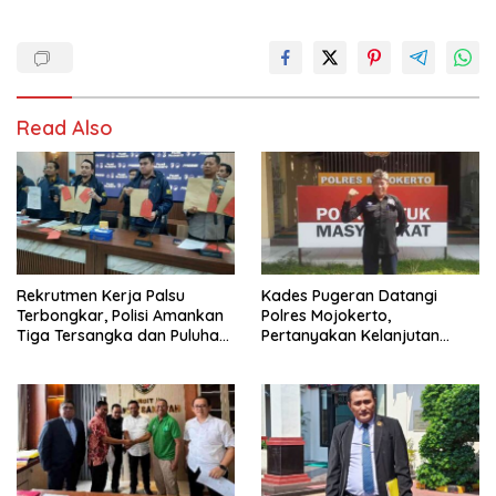
Read Also
Rekrutmen Kerja Palsu
Kades Pugeran Datangi
Terbongkar, Polisi Amankan
Polres Mojokerto,
Tiga Tersangka dan Puluhan
Pertanyakan Kelanjutan
Barang Bukti
Laporan Dugaan
Pencemaran Nama Baik