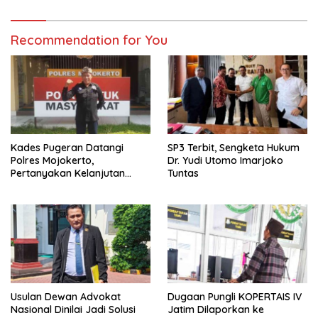
Recommendation for You
Kades Pugeran Datangi
SP3 Terbit, Sengketa Hukum
Polres Mojokerto,
Dr. Yudi Utomo Imarjoko
Pertanyakan Kelanjutan
Tuntas
Laporan Dugaan
Pencemaran Nama Baik
Usulan Dewan Advokat
Dugaan Pungli KOPERTAIS IV
Nasional Dinilai Jadi Solusi
Jatim Dilaporkan ke