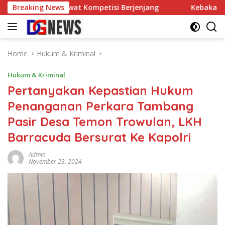
Skip
s Meja Lewat Kompetisi Berjenjang
Breaking News
Kebakaran Lahan di 
to
content
Home
Hukum & Kriminal
Hukum & Kriminal
Pertanyakan Kepastian Hukum
Penanganan Perkara Tambang
Pasir Desa Temon Trowulan, LKH
Barracuda Bersurat Ke Kapolri
Admin
November 23, 2024