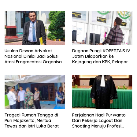
Laporan Dugaan
Pencemaran Nama Baik
Usulan Dewan Advokat
Dugaan Pungli KOPERTAIS IV
Nasional Dinilai Jadi Solusi
Jatim Dilaporkan ke
Atasi Fragmentasi Organisasi
Kejagung dan KPK, Pelapor
Advokat
Klaim Kantongi Ratusan Bukti
Tragedi Rumah Tangga di
Perjalanan Hadi Purwanto
Puri Mojokerto, Mertua
Dari Pekerja Layout Dan
Tewas dan Istri Luka Berat
Shooting Menuju Profesi
Advokat