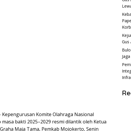
Lewa
Keba
Pape
Kor
Keju
Gus 
Bulo
Jaga
Pemk
Inte
Infr
Re
Kepengurusan Komite Olahraga Nasional
masa bakti 2025–2029 resmi dilantik oleh Ketua
o Graha Maja Tama, Pemkab Mojokerto, Senin