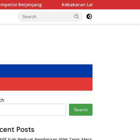
Kebakaran Lahan di Samping Pabrik, PT Sun Paper Sourc
ch
Search
cent Posts
Afif Ajak Perkuat Pembinaan Atlet Tenis Meja