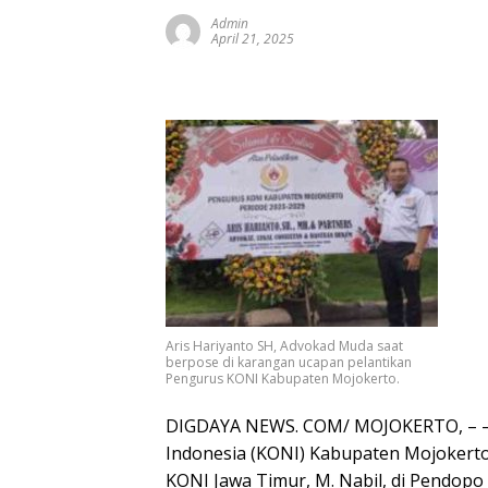
Admin
April 21, 2025
Aris Hariyanto SH, Advokad Muda saat
berpose di karangan ucapan pelantikan
Pengurus KONI Kabupaten Mojokerto.
DIGDAYA NEWS. COM/ MOJOKERTO, – – 
Indonesia (KONI) Kabupaten Mojokerto 
KONI Jawa Timur, M. Nabil, di Pendop