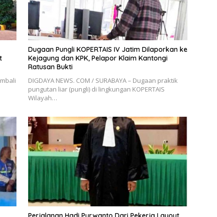
Dugaan Pungli KOPERTAIS IV Jatim Dilaporkan ke
t
Kejagung dan KPK, Pelapor Klaim Kantongi
Ratusan Bukti
mbali
DIGDAYA NEWS. COM / SURABAYA – Dugaan praktik
pungutan liar (pungli) di lingkungan KOPERTAIS
Wilayah…
Perjalanan Hadi Purwanto Dari Pekerja Layout