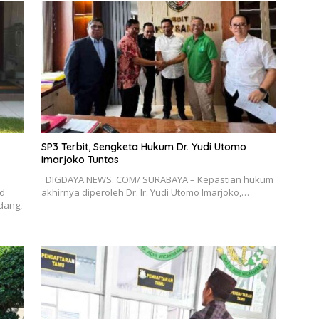
SP3 Terbit, Sengketa Hukum Dr. Yudi Utomo
Imarjoko Tuntas
DIGDAYA NEWS. COM/ SURABAYA – Kepastian hukum
d
akhirnya diperoleh Dr. Ir. Yudi Utomo Imarjoko,…
dang,