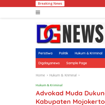
Skip
Breaking News
Gus Afif Ajak 
to
content
Peristiwa
Politik
Hukum & Kriminal
Digdayanews
Sample Page
Home
Hukum & Kriminal
Hukum & Kriminal
Advokad Muda Dukun
Kabupaten Mojokerto