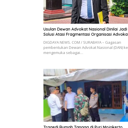
Usulan Dewan Advokat Nasional Dinilai Jadi
Solusi Atasi Fragmentasi Organisasi Advoka
DIGDAYA NEWS. COM / SURABAYA – Gagasan
pembentukan Dewan Advokat Nasional (DAN) ke
mengemuka sebagai…
Tragedi Rumah Tangga di Puri Mojokerto,