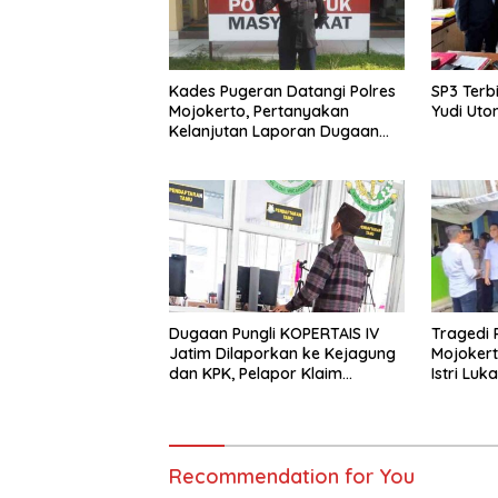
Kades Pugeran Datangi Polres
SP3 Terb
Mojokerto, Pertanyakan
Yudi Uto
Kelanjutan Laporan Dugaan
Pencemaran Nama Baik
Dugaan Pungli KOPERTAIS IV
Tragedi 
Jatim Dilaporkan ke Kejagung
Mojokert
dan KPK, Pelapor Klaim
Istri Luk
Kantongi Ratusan Bukti
Recommendation for You