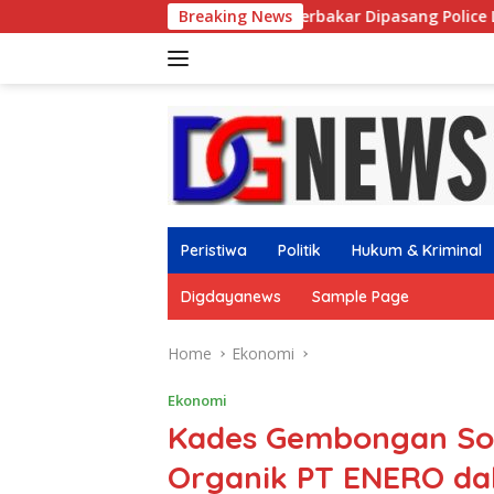
Skip
Lahan Terbakar Dipasang Police Line, PT Sun Paper S
Breaking News
to
content
Peristiwa
Politik
Hukum & Kriminal
Digdayanews
Sample Page
Home
Ekonomi
Ekonomi
Kades Gembongan Soro
Organik PT ENERO dal