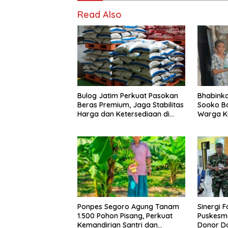
Read Also
Bulog Jatim Perkuat Pasokan
Bhabink
Beras Premium, Jaga Stabilitas
Sooko B
Harga dan Ketersediaan di
Warga K
Pasar
Desa
Ponpes Segoro Agung Tanam
Sinergi 
1.500 Pohon Pisang, Perkuat
Puskesm
Kemandirian Santri dan
Donor Da