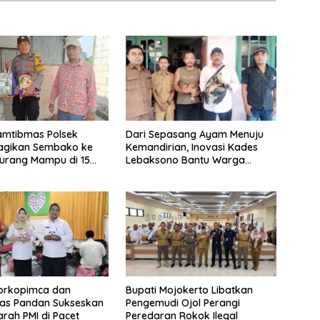
Dari Sepasang Ayam Menuju
amtibmas Polsek
Kemandirian, Inovasi Kades
agikan Sembako ke
Lebaksono Bantu Warga
urang Mampu di 15
Kurang Mampu
Forkopimca dan
Bupati Mojokerto Libatkan
as Pandan Sukseskan
Pengemudi Ojol Perangi
rah PMI di Pacet
Peredaran Rokok Ilegal