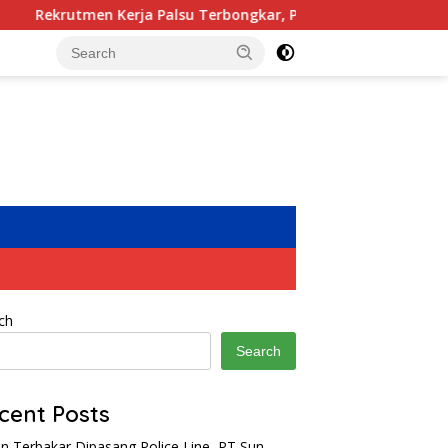
 Palsu Terbongkar, Polisi Amankan Tiga Tersangka dan Puluha
ch
Search
cent Posts
n Terbakar Dipasang Police Line, PT Sun