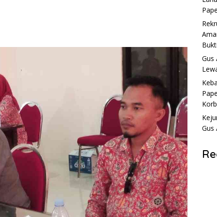
Pape
Rekr
Aman
Bukt
Gus 
Lewa
Keba
Pape
Kor
Keju
Gus 
Re