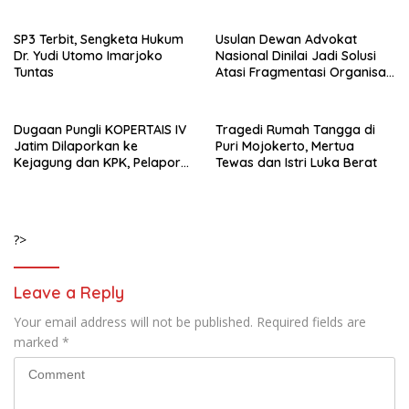
Pencemaran Nama Baik
SP3 Terbit, Sengketa Hukum
Usulan Dewan Advokat
Dr. Yudi Utomo Imarjoko
Nasional Dinilai Jadi Solusi
Tuntas
Atasi Fragmentasi Organisasi
Advokat
Dugaan Pungli KOPERTAIS IV
Tragedi Rumah Tangga di
Jatim Dilaporkan ke
Puri Mojokerto, Mertua
Kejagung dan KPK, Pelapor
Tewas dan Istri Luka Berat
Klaim Kantongi Ratusan Bukti
?>
Leave a Reply
Your email address will not be published.
Required fields are
marked
*