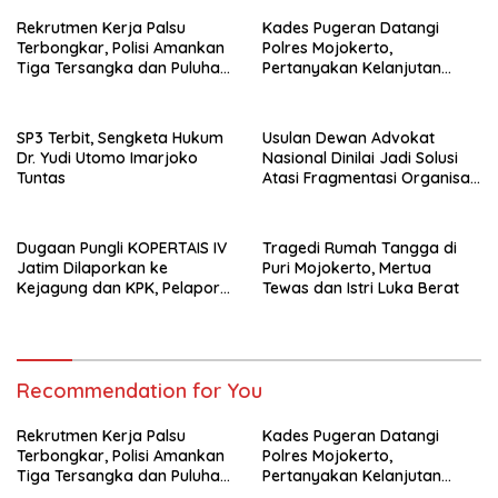
Rekrutmen Kerja Palsu
Kades Pugeran Datangi
Terbongkar, Polisi Amankan
Polres Mojokerto,
Tiga Tersangka dan Puluhan
Pertanyakan Kelanjutan
Barang Bukti
Laporan Dugaan
Pencemaran Nama Baik
SP3 Terbit, Sengketa Hukum
Usulan Dewan Advokat
Dr. Yudi Utomo Imarjoko
Nasional Dinilai Jadi Solusi
Tuntas
Atasi Fragmentasi Organisasi
Advokat
Dugaan Pungli KOPERTAIS IV
Tragedi Rumah Tangga di
Jatim Dilaporkan ke
Puri Mojokerto, Mertua
Kejagung dan KPK, Pelapor
Tewas dan Istri Luka Berat
Klaim Kantongi Ratusan Bukti
Recommendation for You
Rekrutmen Kerja Palsu
Kades Pugeran Datangi
Terbongkar, Polisi Amankan
Polres Mojokerto,
Tiga Tersangka dan Puluhan
Pertanyakan Kelanjutan
Barang Bukti
Laporan Dugaan