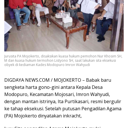
Jurusita PA Mojokerto, disaksikan kuasa hukum pemohon Nur Khosim SH,
M dan kuasa hukum termohon Listyono SH, saat lakukan sita eksekusi
obyek di kediaman Kades Modopuro Imron Wahyudi
DIGDAYA NEWS.COM / MOJOKERTO – Babak baru
sengketa harta gono-gini antara Kepala Desa
Modopuro, Kecamatan Mojosari, Imron Wahyudi,
dengan mantan istrinya, Ita Purtikasari, resmi bergulir
ke tahap eksekusi. Setelah putusan Pengadilan Agama
(PA) Mojokerto dinyatakan inkracht,