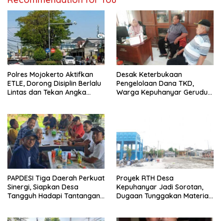
Polres Mojokerto Aktifkan
Desak Keterbukaan
ETLE, Dorong Disiplin Berlalu
Pengelolaan Dana TKD,
Lintas dan Tekan Angka
Warga Kepuhanyar Geruduk
Kecelakaan
Kantor Desa Rame – Rame
PAPDESI Tiga Daerah Perkuat
Proyek RTH Desa
Sinergi, Siapkan Desa
Kepuhanyar Jadi Sorotan,
Tangguh Hadapi Tantangan
Dugaan Tunggakan Material
2030
hingga Fee Mencuat