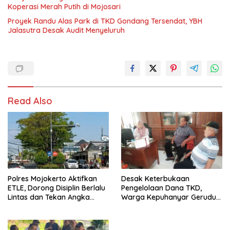
Koperasi Merah Putih di Mojosari
Proyek Randu Alas Park di TKD Gondang Tersendat, YBH
Jalasutra Desak Audit Menyeluruh
Read Also
Polres Mojokerto Aktifkan
Desak Keterbukaan
ETLE, Dorong Disiplin Berlalu
Pengelolaan Dana TKD,
Lintas dan Tekan Angka
Warga Kepuhanyar Geruduk
Kecelakaan
Kantor Desa Rame – Rame