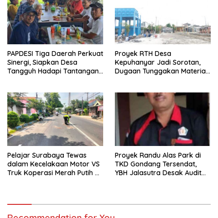
PAPDESI Tiga Daerah Perkuat
Proyek RTH Desa
Sinergi, Siapkan Desa
Kepuhanyar Jadi Sorotan,
Tangguh Hadapi Tantangan
Dugaan Tunggakan Material
2030
hingga Fee Mencuat
Pelajar Surabaya Tewas
Proyek Randu Alas Park di
dalam Kecelakaan Motor VS
TKD Gondang Tersendat,
Truk Koperasi Merah Putih di
YBH Jalasutra Desak Audit
Mojosari
Menyeluruh
Recommendation for You