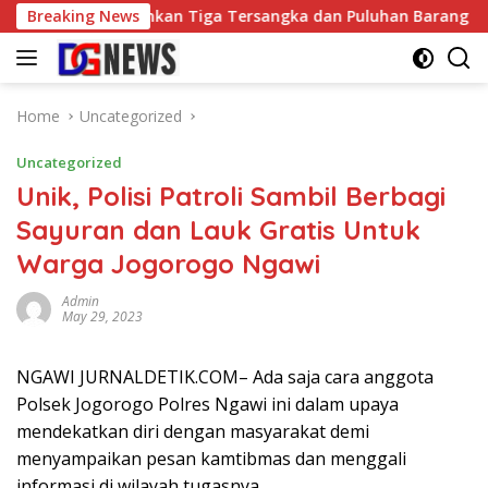
Skip
, Polisi Amankan Tiga Tersangka dan Puluhan Barang Bukti
Breaking News
to
content
Home
Uncategorized
Uncategorized
Unik, Polisi Patroli Sambil Berbagi
Sayuran dan Lauk Gratis Untuk
Warga Jogorogo Ngawi
Admin
May 29, 2023
NGAWI JURNALDETIK.COM– Ada saja cara anggota
Polsek Jogorogo Polres Ngawi ini dalam upaya
mendekatkan diri dengan masyarakat demi
menyampaikan pesan kamtibmas dan menggali
informasi di wilayah tugasnya.