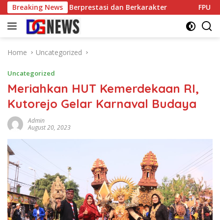
Skip
etak Pesilat Berprestasi dan Berkarakter
Breaking News
FPU Desak Men
to
content
Home
Uncategorized
Uncategorized
Meriahkan HUT Kemerdekaan RI,
Kutorejo Gelar Karnaval Budaya
Admin
August 20, 2023