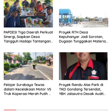
PAPDESI Tiga Daerah Perkuat
Proyek RTH Desa
Sinergi, Siapkan Desa
Kepuhanyar Jadi Sorotan,
Tangguh Hadapi Tantangan
Dugaan Tunggakan Material
2030
hingga Fee Mencuat
Pelajar Surabaya Tewas
Proyek Randu Alas Park di
dalam Kecelakaan Motor VS
TKD Gondang Tersendat,
Truk Koperasi Merah Putih di
YBH Jalasutra Desak Audit
Mojosari
Menyeluruh