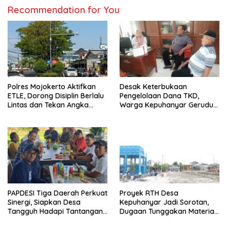
Recommendation for You
Polres Mojokerto Aktifkan
Desak Keterbukaan
ETLE, Dorong Disiplin Berlalu
Pengelolaan Dana TKD,
Lintas dan Tekan Angka
Warga Kepuhanyar Geruduk
Kecelakaan
Kantor Desa Rame – Rame
PAPDESI Tiga Daerah Perkuat
Proyek RTH Desa
Sinergi, Siapkan Desa
Kepuhanyar Jadi Sorotan,
Tangguh Hadapi Tantangan
Dugaan Tunggakan Material
2030
hingga Fee Mencuat