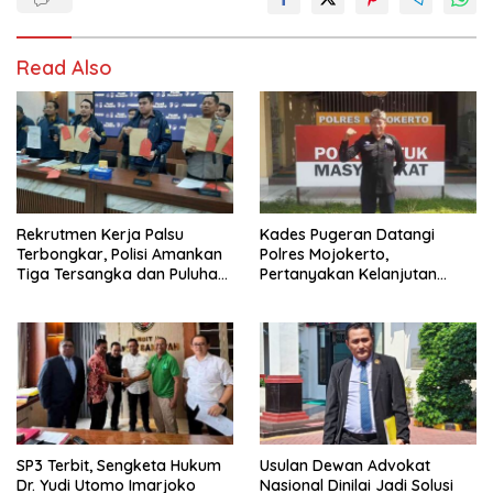
Read Also
Rekrutmen Kerja Palsu
Kades Pugeran Datangi
Terbongkar, Polisi Amankan
Polres Mojokerto,
Tiga Tersangka dan Puluhan
Pertanyakan Kelanjutan
Barang Bukti
Laporan Dugaan
Pencemaran Nama Baik
SP3 Terbit, Sengketa Hukum
Usulan Dewan Advokat
Dr. Yudi Utomo Imarjoko
Nasional Dinilai Jadi Solusi