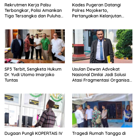
Rekrutmen Kerja Palsu
Kades Pugeran Datangi
Terbongkar, Polisi Amankan
Polres Mojokerto,
Tiga Tersangka dan Puluhan
Pertanyakan Kelanjutan
Barang Bukti
Laporan Dugaan
Pencemaran Nama Baik
SP3 Terbit, Sengketa Hukum
Usulan Dewan Advokat
Dr. Yudi Utomo Imarjoko
Nasional Dinilai Jadi Solusi
Tuntas
Atasi Fragmentasi Organisasi
Advokat
Dugaan Pungli KOPERTAIS IV
Tragedi Rumah Tangga di