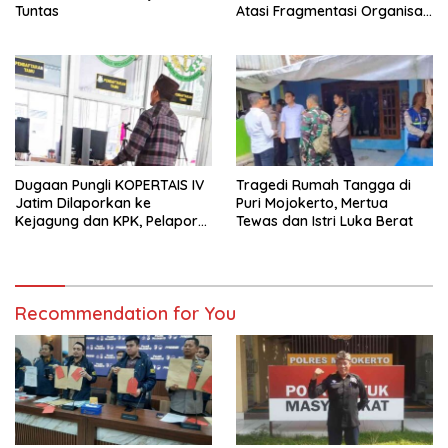
Tuntas
Atasi Fragmentasi Organisasi
Advokat
Dugaan Pungli KOPERTAIS IV
Tragedi Rumah Tangga di
Jatim Dilaporkan ke
Puri Mojokerto, Mertua
Kejagung dan KPK, Pelapor
Tewas dan Istri Luka Berat
Klaim Kantongi Ratusan Bukti
Recommendation for You