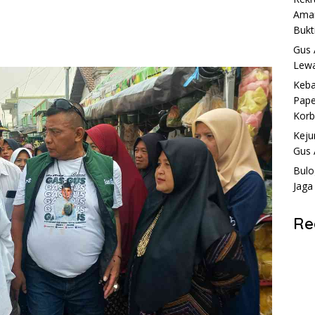
Aman
Bukt
Gus 
Lewa
Keba
Pape
Kor
Keju
Gus 
Bulo
Jaga
Re