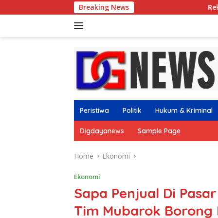
Skip
Breaking News
Rekrutmen Kerja Pa
to
content
Peristiwa
Politik
Hukum & Kriminal
Digdayanews
Sample Page
Home
Ekonomi
Ekonomi
Sapa Penjual Di Pasar
Tim Mubarok Borong