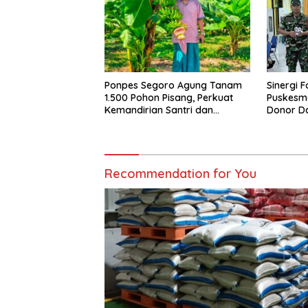
Ponpes Segoro Agung Tanam
Sinergi 
1.500 Pohon Pisang, Perkuat
Puskesm
Kemandirian Santri dan
Donor Da
Ketahanan Pangan
Recommendation for You