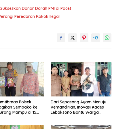
Sukseskan Donor Darah PMI di Pacet
Perangi Peredaran Rokok Ilegal
amtibmas Polsek
Dari Sepasang Ayam Menuju
agikan Sembako ke
Kemandirian, Inovasi Kades
urang Mampu di 15
Lebaksono Bantu Warga
Kurang Mampu