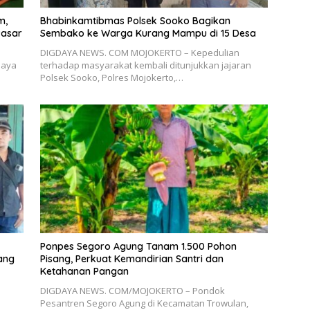
m,
Bhabinkamtibmas Polsek Sooko Bagikan
Pasar
Sembako ke Warga Kurang Mampu di 15 Desa
DIGDAYA NEWS. COM MOJOKERTO – Kepedulian
paya
terhadap masyarakat kembali ditunjukkan jajaran
Polsek Sooko, Polres Mojokerto,…
Ponpes Segoro Agung Tanam 1.500 Pohon
ang
Pisang, Perkuat Kemandirian Santri dan
Ketahanan Pangan
DIGDAYA NEWS. COM/MOJOKERTO – Pondok
Pesantren Segoro Agung di Kecamatan Trowulan,