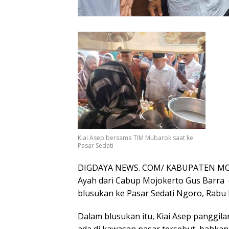
Kiai Asep bersama TIM Mubarok saat ke
Pasar Sedati
DIGDAYA NEWS. COM/ KABUPATEN MOJOK
Ayah dari Cabup Mojokerto Gus Barra
blusukan ke Pasar Sedati Ngoro, Rabu 
Dalam blusukan itu, Kiai Asep panggi
ada di kawasan pasar tersebut, bahk