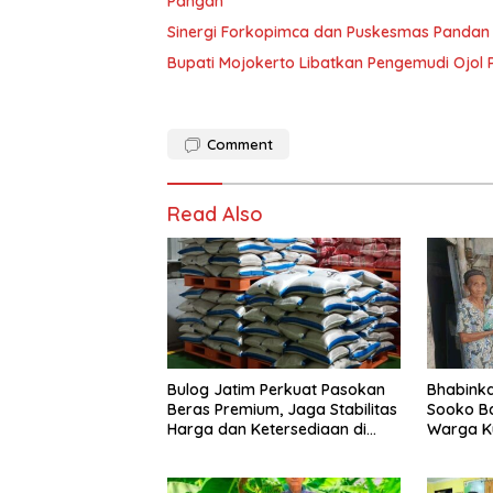
Pangan
Sinergi Forkopimca dan Puskesmas Pandan 
Bupati Mojokerto Libatkan Pengemudi Ojol 
Comment
Read Also
Bulog Jatim Perkuat Pasokan
Bhabink
Beras Premium, Jaga Stabilitas
Sooko B
Harga dan Ketersediaan di
Warga K
Pasar
Desa