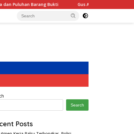
arang Bukti
Gus Afif Ajak Perkuat Pembinaan Atlet Ten
ch
Search
cent Posts
utmen Kerja Palsu Terbongkar, Polisi