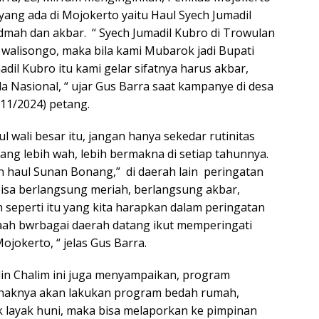
 yang ada di Mojokerto yaitu Haul Syech Jumadil
dmah dan akbar. “ Syech Jumadil Kubro di Trowulan
 walisongo, maka bila kami Mubarok jadi Bupati
dil Kubro itu kami gelar sifatnya harus akbar,
la Nasional, “ ujar Gus Barra saat kampanye di desa
11/2024) petang.
wali besar itu, jangan hanya sekedar rutinitas
yang lebih wah, lebih bermakna di setiap tahunnya.
n haul Sunan Bonang,” di daerah lain peringatan
bisa berlangsung meriah, berlangsung akbar,
 seperti itu yang kita harapkan dalam peringatan
aah bwrbagai daerah datang ikut memperingati
 Mojokerto, “ jelas Gus Barra.
udin Chalim ini juga menyampaikan, program
pihaknya akan lakukan program bedah rumah,
k layak huni, maka bisa melaporkan ke pimpinan