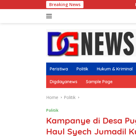
Skip
Breaking News
Kejurcab II Pagar Nus
to
content
Peristiwa
Politik
Hukum & Kriminal
Digdayanews
Sample Page
Home
Politik
Politik
Kampanye di Desa Pug
Haul Syech Jumadil K