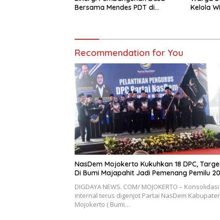
Bersama Mendes PDT di
Kelola W
Mojokerto
Bahasan
Recommendation for You
NasDem Mojokerto Kukuhkan 18 DPC, Targe
Di Bumi Majapahit Jadi Pemenang Pemilu 2
DIGDAYA NEWS. COM/ MOJOKERTO – Konsolidasi
internal terus digenjot Partai NasDem Kabupate
Mojokerto ( Bumi…