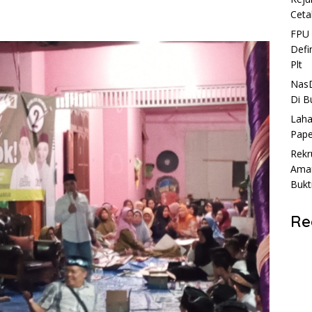
Ceta
FPU 
Defi
Plt
NasD
Di B
Laha
Pape
Rekr
Aman
Bukt
Re