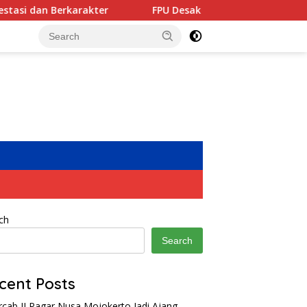
er
FPU Desak Menag Segera Tetapkan Rektor Definitif U
ch
Search
cent Posts
rcab II Pagar Nusa Mojokerto Jadi Ajang