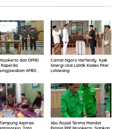
Mojokerto dan DPRD
Camat Ngoro Harfendy Ajak
i Raperda
Sinergi Usai Lantik Kades PAW
gungjawaban APBD
Lolawang
Abu Rojad Terima Mandat
 Tampung Aspirasi
Pimpin PPP Mojokerto, Siapkan
ntonorejo, Tata