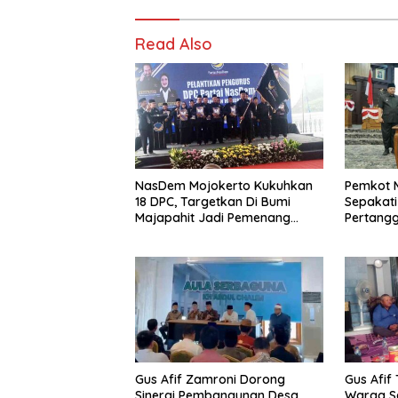
Read Also
NasDem Mojokerto Kukuhkan
Pemkot 
18 DPC, Targetkan Di Bumi
Sepakat
Majapahit Jadi Pemenang
Pertang
Pemilu 2029
2025
Gus Afif Zamroni Dorong
Gus Afif
Sinergi Pembangunan Desa
Warga Se