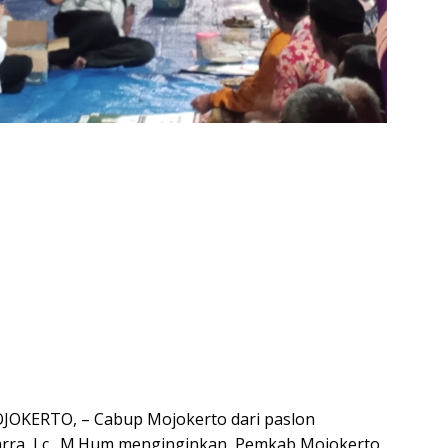
KERTO, – Cabup Mojokerto dari paslon
arra, Lc., M.Hum menginginkan, Pemkab Mojokerto