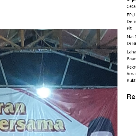
Ceta
FPU 
Defi
Plt
NasD
Di B
Laha
Pape
Rekr
Aman
Bukt
Re