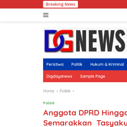
Skip
Breaking News
Kejurcab II Paga
to
content
Peristiwa
Politik
Hukum & Kriminal
Digdayanews
Sample Page
Home
Politik
Politik
Anggota DPRD Hingg
Semarakkan Tasyak