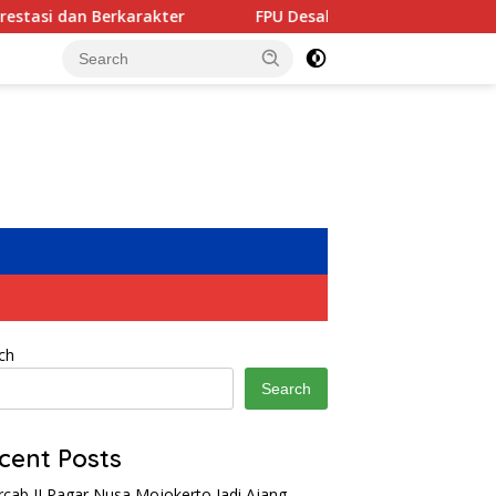
rakter
FPU Desak Menag Segera Tetapkan Rektor Definit
ch
Search
cent Posts
rcab II Pagar Nusa Mojokerto Jadi Ajang