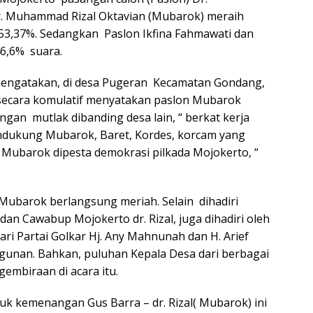
r. Muhammad Rizal Oktavian (Mubarok) meraih
3,37%. Sedangkan Paslon Ikfina Fahmawati dan
46,6% suara.
 mengatakan, di desa Pugeran Kecamatan Gondang,
 secara komulatif menyatakan paslon Mubarok
n mutlak dibanding desa lain, “ berkat kerja
ndukung Mubarok, Baret, Kordes, korcam yang
ubarok dipesta demokrasi pilkada Mojokerto, “
ubarok berlangsung meriah. Selain dihadiri
an Cawabup Mojokerto dr. Rizal, juga dihadiri oleh
i Partai Golkar Hj. Any Mahnunah dan H. Arief
gunan. Bahkan, puluhan Kepala Desa dari berbagai
mbiraan di acara itu.
k kemenangan Gus Barra – dr. Rizal( Mubarok) ini