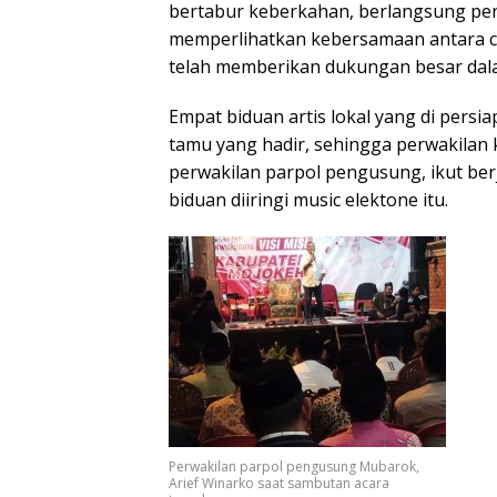
bertabur keberkahan, berlangsung pe
memperlihatkan kebersamaan antara c
telah memberikan dukungan besar dala
Empat biduan artis lokal yang di per
tamu yang hadir, sehingga perwakilan
perwakilan parpol pengusung, ikut berj
biduan diiringi music elektone itu.
Perwakilan parpol pengusung Mubarok,
Arief Winarko saat sambutan acara