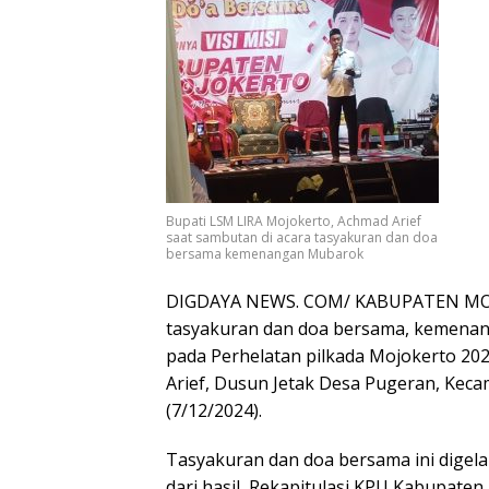
Bupati LSM LIRA Mojokerto, Achmad Arief
saat sambutan di acara tasyakuran dan doa
bersama kemenangan Mubarok
DIGDAYA NEWS. COM/ KABUPATEN MOJ
tasyakuran dan doa bersama, kemenang
pada Perhelatan pilkada Mojokerto 202
Arief, Dusun Jetak Desa Pugeran, Kec
(7/12/2024).
Tasyakuran dan doa bersama ini dige
dari hasil Rekapitulasi KPU Kabupaten