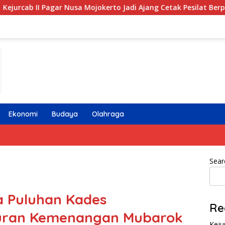
r Nusa Mojokerto Jadi Ajang Cetak Pesilat Berprestasi dan Berka
Ekonomi
Budaya
Olahraga
Sear
a Puluhan Kades
Re
uran Kemenangan Mubarok
Keju