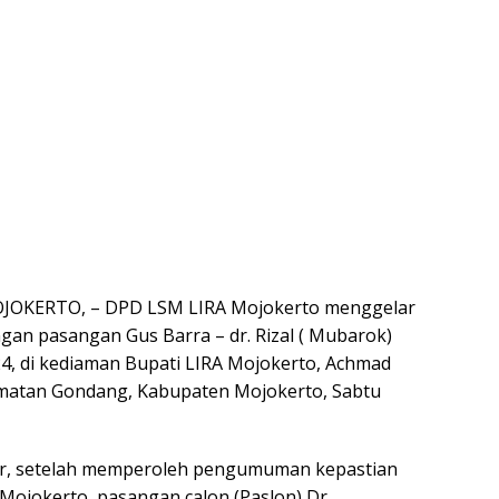
OKERTO, – DPD LSM LIRA Mojokerto menggelar
an pasangan Gus Barra – dr. Rizal ( Mubarok)
4, di kediaman Bupati LIRA Mojokerto, Achmad
amatan Gondang, Kabupaten Mojokerto, Sabtu
lar, setelah memperoleh pengumuman kepastian
 Mojokerto pasangan calon (Paslon) Dr.