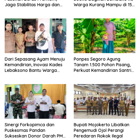
Jaga Stabilitas Harga dan
Warga Kurang Mampu di 15
Ketersediaan di Pasar
Desa
Dari Sepasang Ayam Menuju
Ponpes Segoro Agung
Kemandirian, Inovasi Kades
Tanam 1.500 Pohon Pisang,
Lebaksono Bantu Warga
Perkuat Kemandirian Santri
Kurang Mampu
dan Ketahanan Pangan
Sinergi Forkopimca dan
Bupati Mojokerto Libatkan
Puskesmas Pandan
Pengemudi Ojol Perangi
Sukseskan Donor Darah PMI
Peredaran Rokok Ilegal