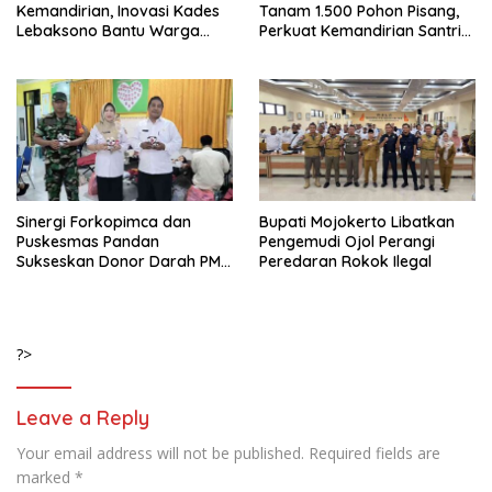
Kemandirian, Inovasi Kades
Tanam 1.500 Pohon Pisang,
Lebaksono Bantu Warga
Perkuat Kemandirian Santri
Kurang Mampu
dan Ketahanan Pangan
Sinergi Forkopimca dan
Bupati Mojokerto Libatkan
Puskesmas Pandan
Pengemudi Ojol Perangi
Sukseskan Donor Darah PMI
Peredaran Rokok Ilegal
di Pacet
?>
Leave a Reply
Your email address will not be published.
Required fields are
marked
*