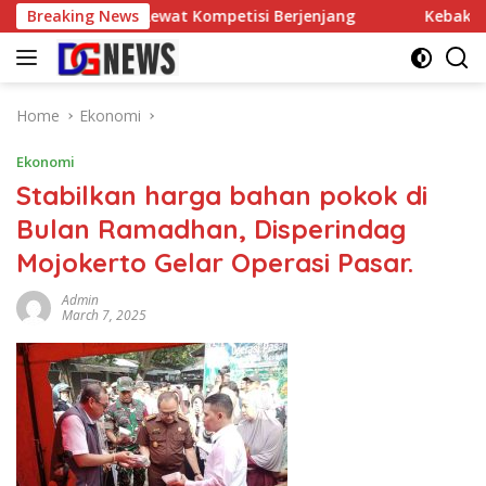
Skip
Tenis Meja Lewat Kompetisi Berjenjang
Breaking News
Kebakaran Lahan
to
content
Home
Ekonomi
Ekonomi
Stabilkan harga bahan pokok di
Bulan Ramadhan, Disperindag
Mojokerto Gelar Operasi Pasar.
Admin
March 7, 2025