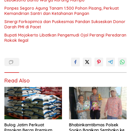
Lebaksono Bantu Warga Kurang Mampu
Ponpes Segoro Agung Tanam 1.500 Pohon Pisang, Perkuat
Kemandirian Santri dan Ketahanan Pangan
Sinergi Forkopimca dan Puskesmas Pandan Sukseskan Donor
Darah PMI di Pacet
Bupati Mojokerto Libatkan Pengemudi Ojol Perangi Peredaran
Rokok Ilegal
Read Also
Bulog Jatim Perkuat
Bhabinkamtibmas Polsek
Pasokan Beras Premium,
Sooko Bagikan Sembako ke