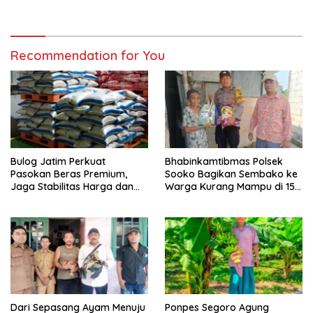
di Pacet
Recommendation for You
Bulog Jatim Perkuat
Bhabinkamtibmas Polsek
Pasokan Beras Premium,
Sooko Bagikan Sembako ke
Jaga Stabilitas Harga dan
Warga Kurang Mampu di 15
Ketersediaan di Pasar
Desa
Dari Sepasang Ayam Menuju
Ponpes Segoro Agung