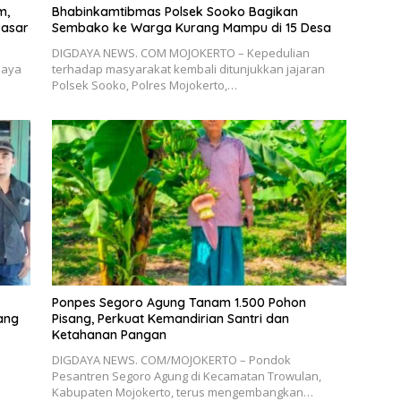
m,
Bhabinkamtibmas Polsek Sooko Bagikan
Pasar
Sembako ke Warga Kurang Mampu di 15 Desa
DIGDAYA NEWS. COM MOJOKERTO – Kepedulian
paya
terhadap masyarakat kembali ditunjukkan jajaran
Polsek Sooko, Polres Mojokerto,…
Ponpes Segoro Agung Tanam 1.500 Pohon
ang
Pisang, Perkuat Kemandirian Santri dan
Ketahanan Pangan
DIGDAYA NEWS. COM/MOJOKERTO – Pondok
Pesantren Segoro Agung di Kecamatan Trowulan,
Kabupaten Mojokerto, terus mengembangkan…