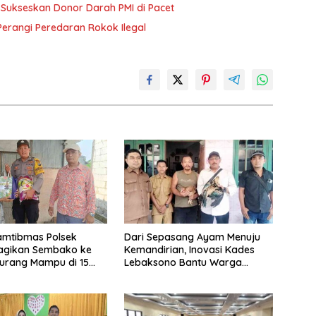
Sukseskan Donor Darah PMI di Pacet
Perangi Peredaran Rokok Ilegal
amtibmas Polsek
Dari Sepasang Ayam Menuju
agikan Sembako ke
Kemandirian, Inovasi Kades
urang Mampu di 15
Lebaksono Bantu Warga
Kurang Mampu