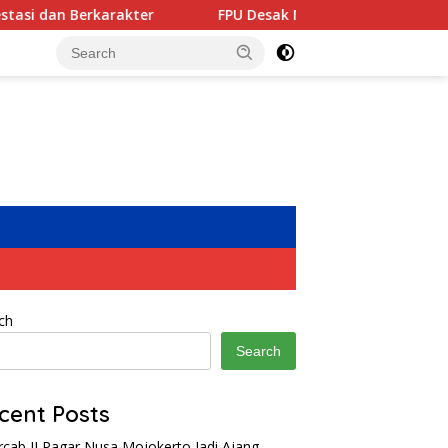
er
FPU Desak Menag Segera Tetapkan Rektor Definitif U
ch
Search
cent Posts
rcab II Pagar Nusa Mojokerto Jadi Ajang