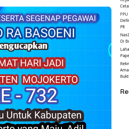
Ceta
FPU 
Defi
Plt
NasD
Di B
Laha
Pape
Rekr
Aman
Bukt
Re