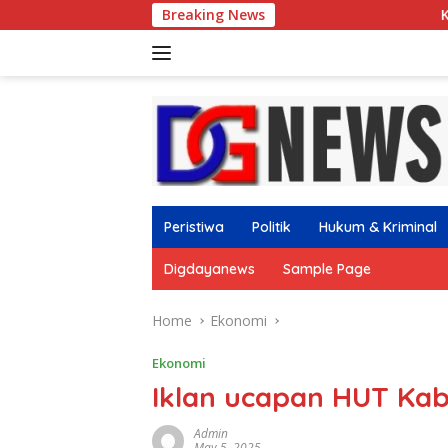
Skip
Breaking News
Kejurcab II Pagar Nus
to
content
Peristiwa
Politik
Hukum & Kriminal
Digdayanews
Sample Page
Home
Ekonomi
Ekonomi
Iklan ucapan HUT Ka
Admin
May 5, 2025