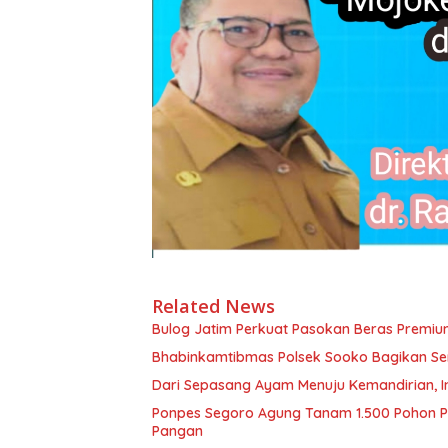
Related News
Bulog Jatim Perkuat Pasokan Beras Premium
Bhabinkamtibmas Polsek Sooko Bagikan S
Dari Sepasang Ayam Menuju Kemandirian, 
Ponpes Segoro Agung Tanam 1.500 Pohon Pi
Pangan