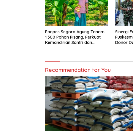
Ponpes Segoro Agung Tanam
Sinergi 
1.500 Pohon Pisang, Perkuat
Puskesm
Kemandirian Santri dan
Donor Da
Ketahanan Pangan
Recommendation for You