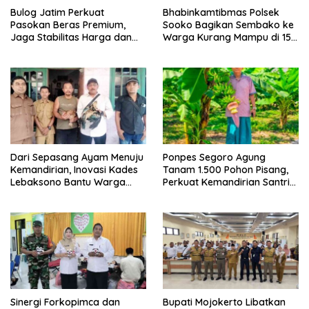
Bulog Jatim Perkuat
Bhabinkamtibmas Polsek
Pasokan Beras Premium,
Sooko Bagikan Sembako ke
Jaga Stabilitas Harga dan
Warga Kurang Mampu di 15
Ketersediaan di Pasar
Desa
Dari Sepasang Ayam Menuju
Ponpes Segoro Agung
Kemandirian, Inovasi Kades
Tanam 1.500 Pohon Pisang,
Lebaksono Bantu Warga
Perkuat Kemandirian Santri
Kurang Mampu
dan Ketahanan Pangan
Sinergi Forkopimca dan
Bupati Mojokerto Libatkan