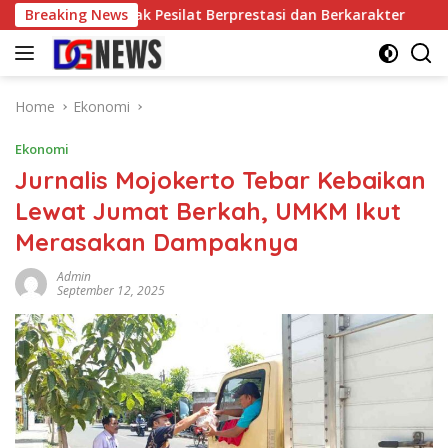
Skip
di Ajang Cetak Pesilat Berprestasi dan Berkarakter
Breaking News
FPU 
to
content
Home
Ekonomi
Ekonomi
Jurnalis Mojokerto Tebar Kebaikan
Lewat Jumat Berkah, UMKM Ikut
Merasakan Dampaknya
Admin
September 12, 2025