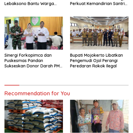
Lebaksono Bantu Warga
Perkuat Kemandirian Santri
Kurang Mampu
dan Ketahanan Pangan
Sinergi Forkopimca dan
Bupati Mojokerto Libatkan
Puskesmas Pandan
Pengemudi Ojol Perangi
Sukseskan Donor Darah PMI
Peredaran Rokok Ilegal
di Pacet
Recommendation for You