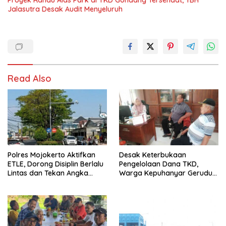
Jalasutra Desak Audit Menyeluruh
Read Also
Polres Mojokerto Aktifkan
Desak Keterbukaan
ETLE, Dorong Disiplin Berlalu
Pengelolaan Dana TKD,
Lintas dan Tekan Angka
Warga Kepuhanyar Geruduk
Kecelakaan
Kantor Desa Rame – Rame