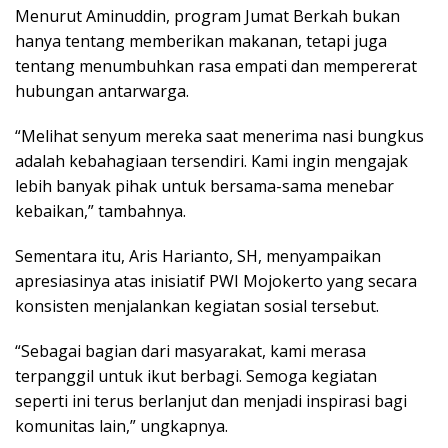
Menurut Aminuddin, program Jumat Berkah bukan
hanya tentang memberikan makanan, tetapi juga
tentang menumbuhkan rasa empati dan mempererat
hubungan antarwarga.
“Melihat senyum mereka saat menerima nasi bungkus
adalah kebahagiaan tersendiri. Kami ingin mengajak
lebih banyak pihak untuk bersama-sama menebar
kebaikan,” tambahnya.
Sementara itu, Aris Harianto, SH, menyampaikan
apresiasinya atas inisiatif PWI Mojokerto yang secara
konsisten menjalankan kegiatan sosial tersebut.
“Sebagai bagian dari masyarakat, kami merasa
terpanggil untuk ikut berbagi. Semoga kegiatan
seperti ini terus berlanjut dan menjadi inspirasi bagi
komunitas lain,” ungkapnya.