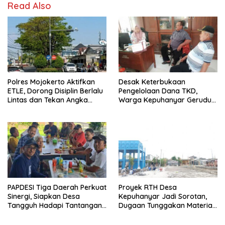
Read Also
Polres Mojokerto Aktifkan
Desak Keterbukaan
ETLE, Dorong Disiplin Berlalu
Pengelolaan Dana TKD,
Lintas dan Tekan Angka
Warga Kepuhanyar Geruduk
Kecelakaan
Kantor Desa Rame – Rame
PAPDESI Tiga Daerah Perkuat
Proyek RTH Desa
Sinergi, Siapkan Desa
Kepuhanyar Jadi Sorotan,
Tangguh Hadapi Tantangan
Dugaan Tunggakan Material
2030
hingga Fee Mencuat