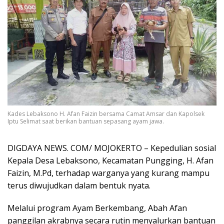
Kades Lebaksono H. Afan Faizin bersama Camat Amsar dan Kapolsek
Iptu Selimat saat berikan bantuan sepasang ayam jawa.
DIGDAYA NEWS. COM/ MOJOKERTO – Kepedulian sosial
Kepala Desa Lebaksono, Kecamatan Pungging, H. Afan
Faizin, M.Pd, terhadap warganya yang kurang mampu
terus diwujudkan dalam bentuk nyata.
Melalui program Ayam Berkembang, Abah Afan
panggilan akrabnya secara rutin menyalurkan bantuan