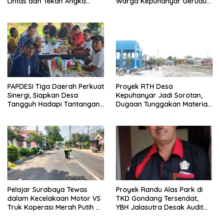
Lintas dan Tekan Angka
Warga Kepuhanyar Geruduk
Kecelakaan
Kantor Desa Rame – Rame
PAPDESI Tiga Daerah Perkuat
Proyek RTH Desa
Sinergi, Siapkan Desa
Kepuhanyar Jadi Sorotan,
Tangguh Hadapi Tantangan
Dugaan Tunggakan Material
2030
hingga Fee Mencuat
Pelajar Surabaya Tewas
Proyek Randu Alas Park di
dalam Kecelakaan Motor VS
TKD Gondang Tersendat,
Truk Koperasi Merah Putih di
YBH Jalasutra Desak Audit
Mojosari
Menyeluruh