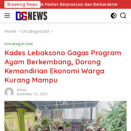
Skip
 Ajang Cetak Pesilat Berprestasi dan Berkarakter
Breaking News
FPU D
to
content
Home
Uncategorized
Uncategorized
Kades Lebaksono Gagas Program
Ayam Berkembang, Dorong
Kemandirian Ekonomi Warga
Kurang Mampu
Admin
November 10, 2025