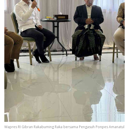
Wapres RI Gibran Rakabuming Raka bersama Pengasuh Ponpes Amanatul