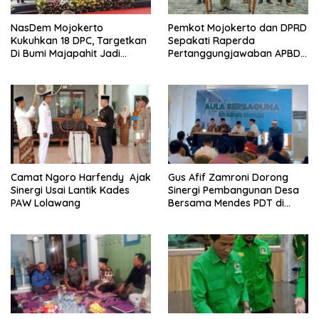
NasDem Mojokerto
Pemkot Mojokerto dan DPRD
Kukuhkan 18 DPC, Targetkan
Sepakati Raperda
Di Bumi Majapahit Jadi
Pertanggungjawaban APBD
Pemenang Pemilu 2029
2025
Camat Ngoro Harfendy Ajak
Gus Afif Zamroni Dorong
Sinergi Usai Lantik Kades
Sinergi Pembangunan Desa
PAW Lolawang
Bersama Mendes PDT di
Mojokerto