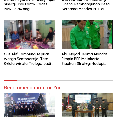
Sinergi Usai Lantik Kades
Sinergi Pembangunan Desa
PAW Lolawang
Bersama Mendes PDT di
Mojokerto
Gus Afif Tampung Aspirasi
Abu Rojad Terima Mandat
Warga Sentonorejo, Tata
Pimpin PPP Mojokerto,
Kelola Wisata Troloyo Jadi
Siapkan Strategi Hadapi
Bahasan Utama
Pemilu 2029
Recommendation for You