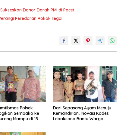
Sukseskan Donor Darah PMI di Pacet
Perangi Peredaran Rokok Ilegal
amtibmas Polsek
Dari Sepasang Ayam Menuju
agikan Sembako ke
Kemandirian, Inovasi Kades
urang Mampu di 15
Lebaksono Bantu Warga
Kurang Mampu