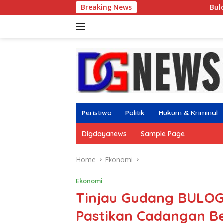
Skip
Breaking News
Bulog Jatim Perkuat Pasoka
to
content
Peristiwa
Politik
Hukum & Kriminal
Digdayanews
Sample Page
Home
Ekonomi
Ekonomi
Tinjau Gudang BULOG
Pastikan Cadangan Be