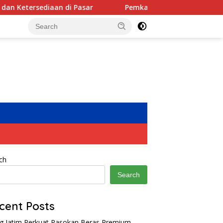
sar
Pemkab Mojokerto Gandeng KPK Perkuat Integritas 
ch
Search
cent Posts
g Jatim Perkuat Pasokan Beras Premium,