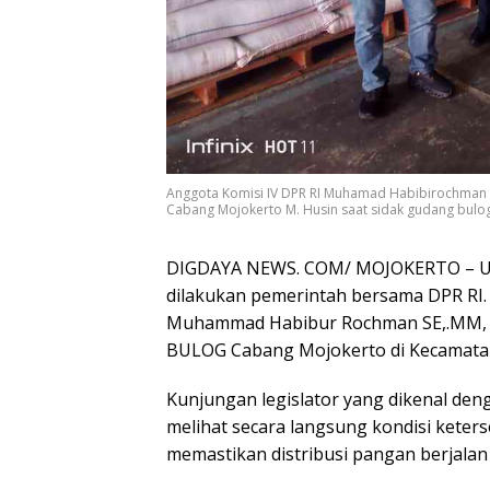
Anggota Komisi IV DPR RI Muhamad Habibirochman 
Cabang Mojokerto M. Husin saat sidak gudang bulo
DIGDAYA NEWS. COM/ MOJOKERTO – Upay
dilakukan pemerintah bersama DPR RI.
Muhammad Habibur Rochman SE,.MM, m
BULOG Cabang Mojokerto di Kecamatan 
Kunjungan legislator yang dikenal den
melihat secara langsung kondisi keter
memastikan distribusi pangan berjalan