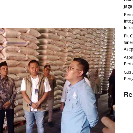
Jaga
Pemk
Inte
Infr
Plt 
Sine
Asep
Aspi
Pert
Gus 
Peng
Re