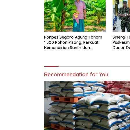
Ponpes Segoro Agung Tanam
Sinergi 
1.500 Pohon Pisang, Perkuat
Puskesm
Kemandirian Santri dan
Donor Da
Ketahanan Pangan
Recommendation for You