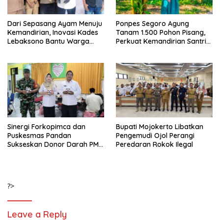
Dari Sepasang Ayam Menuju
Ponpes Segoro Agung
Kemandirian, Inovasi Kades
Tanam 1.500 Pohon Pisang,
Lebaksono Bantu Warga
Perkuat Kemandirian Santri
Kurang Mampu
dan Ketahanan Pangan
Sinergi Forkopimca dan
Bupati Mojokerto Libatkan
Puskesmas Pandan
Pengemudi Ojol Perangi
Sukseskan Donor Darah PMI
Peredaran Rokok Ilegal
di Pacet
?>
Leave a Reply