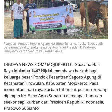
Pengasuh Ponpes Segoro Agung Kiai Bimo Sunarno, ( pakai kaos putih
bersarung) saat tunjukkan sapi bantuan dari Presiden RI Prabowo
Subiyanto, di monentum Idul Adha 1447 H.
DIGDAYA NEWS. COM/ MOJOKERTO – Suasana Hari
Raya Iduladha 1447 Hijriah membawa berkah bagi
keluarga besar Pondok Pesantren Segoro Agung di
Kecamatan Trowulan, Kabupaten Mojokerto. Pada
momentum hari raya kurban tahun ini, pesantren yang
dipimpin KH Bimo Agus Sunarno mendapat bantuan
seekor sapi kurban dari Presiden Republik Indonesia,
Prabowo Subianto.