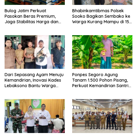
Bulog Jatim Perkuat
Bhabinkamtibmas Polsek
Pasokan Beras Premium,
Sooko Bagikan Sembako ke
Jaga Stabilitas Harga dan
Warga Kurang Mampu di 15
Ketersediaan di Pasar
Desa
Dari Sepasang Ayam Menuju
Ponpes Segoro Agung
Kemandirian, Inovasi Kades
Tanam 1.500 Pohon Pisang,
Lebaksono Bantu Warga
Perkuat Kemandirian Santri
Kurang Mampu
dan Ketahanan Pangan