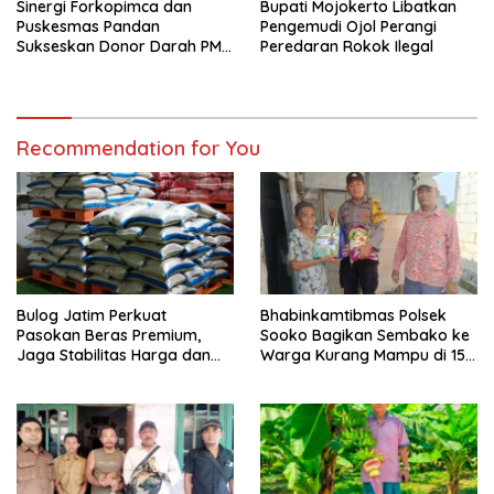
Sinergi Forkopimca dan
Bupati Mojokerto Libatkan
Puskesmas Pandan
Pengemudi Ojol Perangi
Sukseskan Donor Darah PMI
Peredaran Rokok Ilegal
di Pacet
Recommendation for You
Bulog Jatim Perkuat
Bhabinkamtibmas Polsek
Pasokan Beras Premium,
Sooko Bagikan Sembako ke
Jaga Stabilitas Harga dan
Warga Kurang Mampu di 15
Ketersediaan di Pasar
Desa