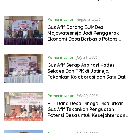
Silaturahmi ke KH Asep
Jadi Pembahasan
Saifuddin Chalim
Pemerintahan
August 3, 2026
Gus Afif Dorong BUMDes
Mojowatesrejo Jadi Penggerak
Ekonomi Desa Berbasis Potensi
Lokal
Pemerintahan
July 31, 2026
Gus Afif Serap Aspirasi Kades,
Sekdes Dan TPK di Jatirejo,
Tekankan Kolaborasi dan Satu Data
untuk Percepat Pembangunan
Pemerintahan
July 30, 2026
BLT Dana Desa Dinoyo Disalurkan,
Gus Afif Tekankan Penguatan
Potensi Desa untuk Kesejahteraan
Warga