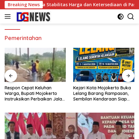
Skip
 Premium, Jaga Stabilitas Harga dan Ketersediaan di Pasar
Breaking News
to
content
Pemerintahan
on Cepat Keluhan
Kejari Kota Mojokerto Buka
PCNU 
a, Bupati Mojokerto
Lelang Barang Rampasan,
Serah
ruksikan Perbaikan Jalan
Sembilan Kendaraan Siap
Umat,
k di Pacet
Dilepas ke Masyarakat
MWCNU
Ranti